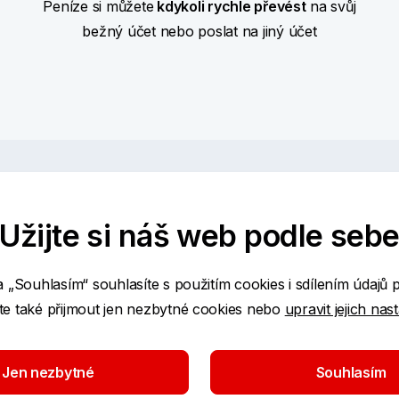
Peníze si můžete
kdykoli rychle převést
na svůj
bežný účet nebo poslat na jiný účet
Užijte si náš web podle seb
í
extra službu Premium
Výhodné úročení
platí
do 
ou zdarma
Úroky se připisují
každý 
a „Souhlasím“ souhlasíte s použitím cookies i sdílením údajů 
 rezerva
Spořicí účet je možné sje
e také přijmout jen nezbytné cookies nebo
upravit jejich nas
na pojištěny
Úrokové sazby
jsou vyhl
Jen nezbytné
Souhlasím