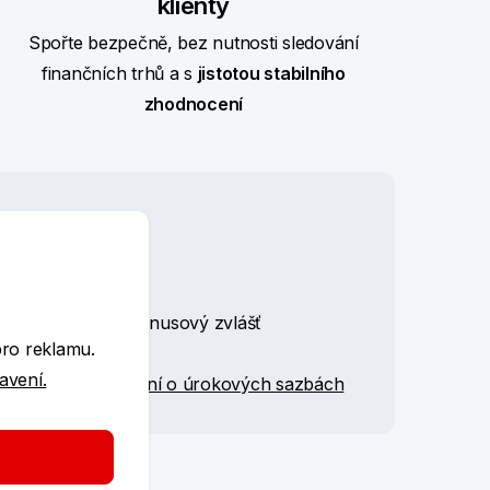
klienty
Spořte bezpečně, bez nutnosti sledování
finančních trhů a s
jistotou stabilního
zhodnocení
e
limitu 1 milionu Kč
měsíc
, základní i bonusový zvlášť
pro reklamu.
dnat
od 18 let
tavení.
ašovány v
Oznámení o úrokových sazbách