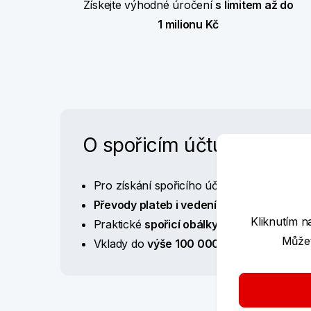
Získejte výhodné úročení
s limitem až do
1 milionu Kč
O spořicím účtu
Pro získání spořicího účtu stačí mít aktivn
Převody plateb i vedení spořicího účtu
js
Kliknutím n
Praktické
spořicí obálky
a obálka
železná
Můžet
Vklady do
výše 100 000 EUR
jsou ze záko