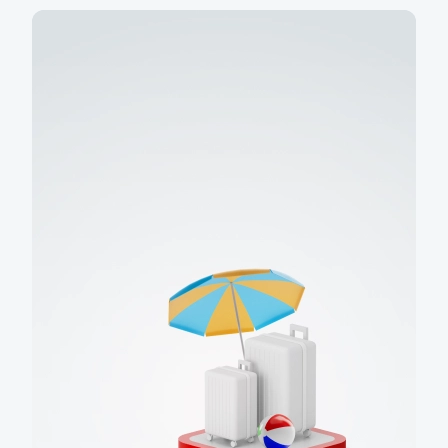
Sjednejte si účet v tarifu
zdarma
Na pár kliků v aplikaci KB+
Chci účet