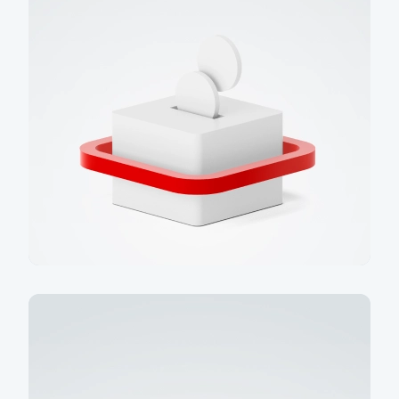
Spořicí účet s bonusovou
sazbou až 3,5 % p. a.
Založte si spořicí účet spolu s tarifem