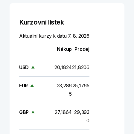
KB Premium
Kurzovní lístek
Bankovnictví pro klienty, kteří vědí, kam
míří
Aktuální kurzy k datu 7. 8. 2026
Více informací
Nákup
Prodej
USD
20,1824
21,8206
▲
EUR
23,286
25,1765
▲
5
GBP
27,1864
29,393
▲
0