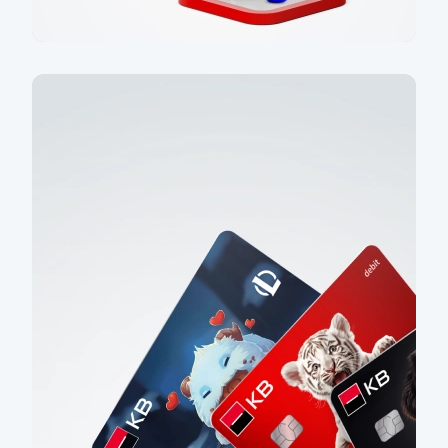
Extra služby Cestování s 50%
slevou
Pořiďte si variantu Cestování+ nebo
Cestování Rodina+ právě teď s 50% slevou
Zjistit víc