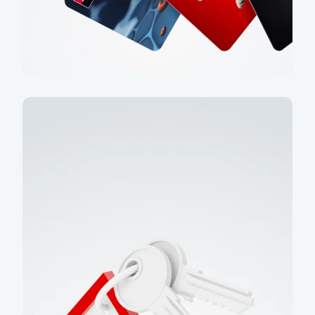
Dětský účet zdarma
Pořiďte svému dítěti účet s kartou a učte
ho finanční gramotnosti už od 6 let
Mám zájem