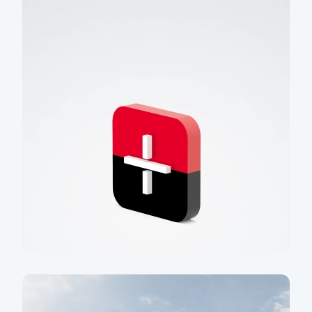
a získejte bonusovou úrokovou sazbu
Mám zájem
Aplikace KB+