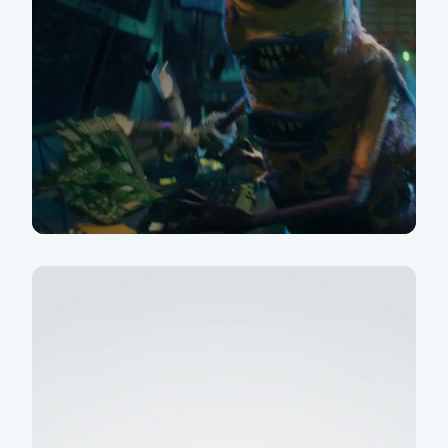
Nová éra bankovnictví je
bezpečnější
Staňte se naším klientem a získejte
bezpečný účet zdarma v tarifu Start
To chci