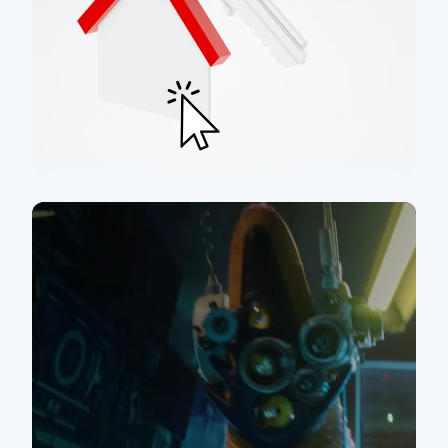
Řešíte bydlení?
Přijďte k nám, se vším vám rádi poradíme
Zjistit víc