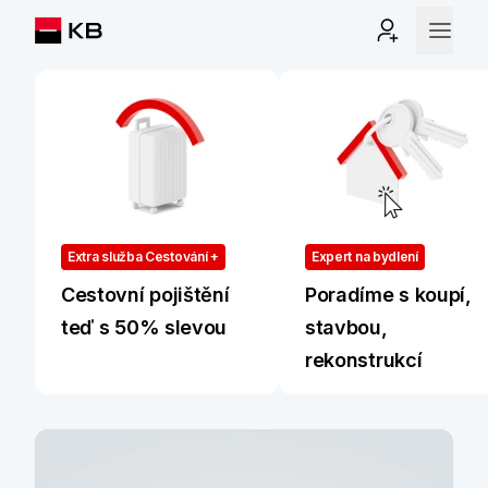
Extra služba Cestování +
Expert na bydlení
Cestovní pojištění
Poradíme s koupí,
teď s 50% slevou
stavbou,
rekonstrukcí