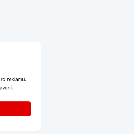
e
pro reklamu.
tavení.