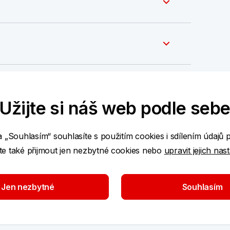
Užijte si náš web podle seb
a „Souhlasím“ souhlasíte s použitím cookies i sdílením údajů 
e také přijmout jen nezbytné cookies nebo
upravit jejich nas
Jen nezbytné
Souhlasím
3 roky)