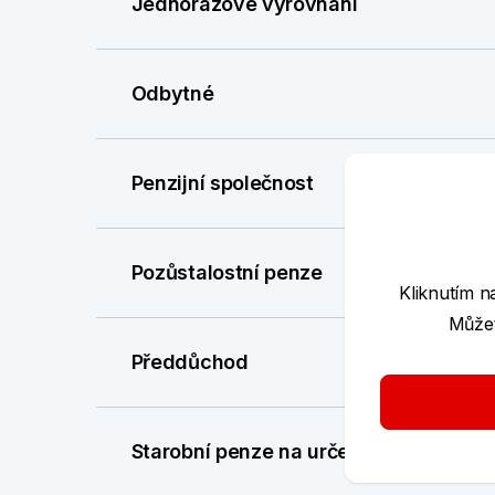
Jednorázové vyrovnání
Odbytné
Penzijní společnost
Pozůstalostní penze
Kliknutím n
Můžet
Předdůchod
Starobní penze na určenou dobu (min. 