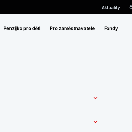
Aktuality
Č
Penzijko pro děti
Pro zaměstnavatele
Fondy