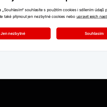
á za cíl posílit vnímání Modré pyramidy jako
y a navazuje i na rozsáhlejší úpravy obchodního
a „Souhlasím“ souhlasíte s použitím cookies i sdílením údajů 
nové kompetence stavební spořitelny ve vztahu
e také přijmout jen nezbytné cookies nebo
upravit jejich nas
ěného financování energeticky úsporných
ituly.
Jen nezbytné
Souhlasím
 svých produktů a služeb s novou érou
lientům komplexní služby v oblasti financování