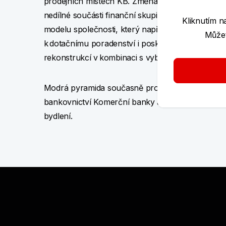
prodejních místech KB. Změna vizuálního stylu m
nedílné součásti finanční skupiny Komerční bank
Kliknutím n
modelu společnosti, který například zohledňuje 
Můžet
k dotačnímu poradenství i poskytování zvýhodn
rekonstrukcí v kombinaci s vybranými dotačními t
Modrá pyramida současně propojuje poskytování
bankovnictví Komerční banky a nabízí tak svým k
bydlení.