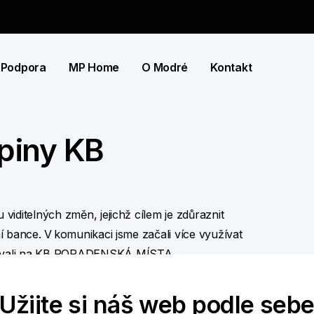
Podpora
MP Home
O Modré
Kontakt
piny KB
iditelných změn, jejichž cílem je zdůraznit
 bance. V komunikaci jsme začali více využívat
novali na KB PORADENSKÁ MÍSTA.
odukty klientům stejně kvalitně i na všech
Užijte si náš web podle seb