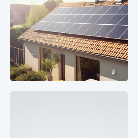
Snižte energetické
náklady svého domu
Rekonstrukce od spolehlivých
partnerů