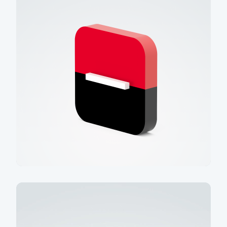
Spočítat úsporu
Jsme členem skupiny
Komerční banky