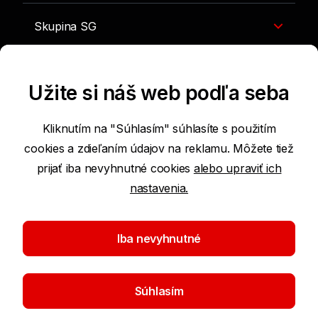
Skupina SG
Kontakty a rady
Užite si náš web podľa seba
Kliknutím na "Súhlasím" súhlasíte s použitím
cookies a zdieľaním údajov na reklamu. Môžete tiež
prijať iba nevyhnutné cookies
alebo upraviť ich
nastavenia.
Podmienky použitia webu
Nastavenie cookies
Iba nevyhnutné
Ochrana osobných údajov
Súhlasím
©2026 Komerční banka