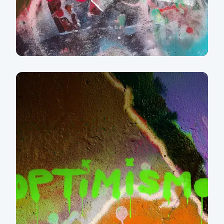
Důchod v křesle s
pletením? U moře se
serfem!
Více informací