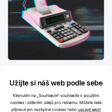
Poletíš v důchodu na
Bali, nebo jen do
Užijte si náš web podle sebe
sámošky?
Kliknutím na „Souhlasím“ souhlasíte s použitím
Více informací
cookies i sdílením údajů pro reklamu. Můžete také
Podmínky používání internetových stránek
přijmout jen nezbytné cookies nebo
upravit jejich