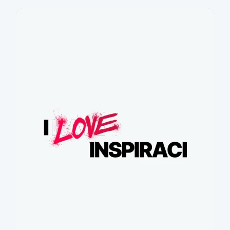
Důchod countdown!
Kolik vám zbejvá?
Více informací