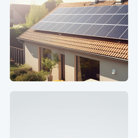
Snižte energetické
náklady svého domu
Rekonstrukce od spolehlivých
partnerů