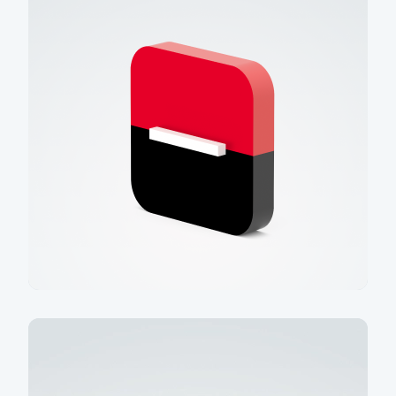
Spočítat úsporu
Jsme členem skupiny
Komerční banky