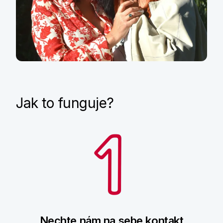
teta‘ – a to je největší odměna.“
Alena,
38 let, hostitelka
Jak to funguje?
Nechte nám na sebe kontakt