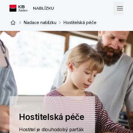
Nadace nablízku
Hostitelská péče
Hostitelská péče
Hostitel je dlouhodobý parťák