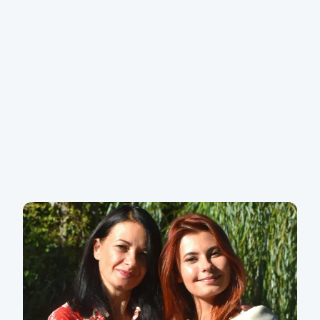
„S Aničkou to nebylo lehké – testovala hranice a
měla záchvaty vzteku. Zlom nastal, když mi řekla,
že se bojí, že ji přestanu vídat, když zlobí. Od té
doby víc mluvím o tom, že tu budu i v těžkých
chvílích. Dnes se mi směje, že jsem její ‚víkendová