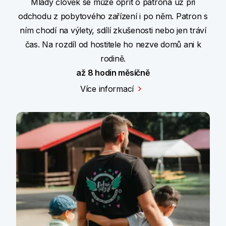
Mladý člověk se může opřít o patrona už při
odchodu z pobytového zařízení i po něm. Patron s
ním chodí na výlety, sdílí zkušenosti nebo jen tráví
čas. Na rozdíl od hostitele ho nezve domů ani k
rodině.
až 8 hodin měsíčně
Více informací