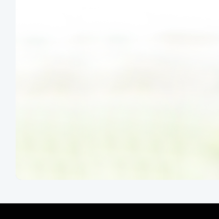
přispíváme na projekty neziskových
organizací
Více informací
Pro dárce