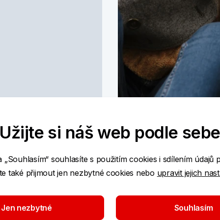
Užijte si náš web podle seb
Nablízku
a „Souhlasím“ souhlasíte s použitím cookies i sdílením údajů 
e také přijmout jen nezbytné cookies nebo
upravit jejich nas
Staňte se hostitelem
přítelem mladého člo
mimo vlastní rodinu.​​​​
Jen nezbytné
Souhlasím