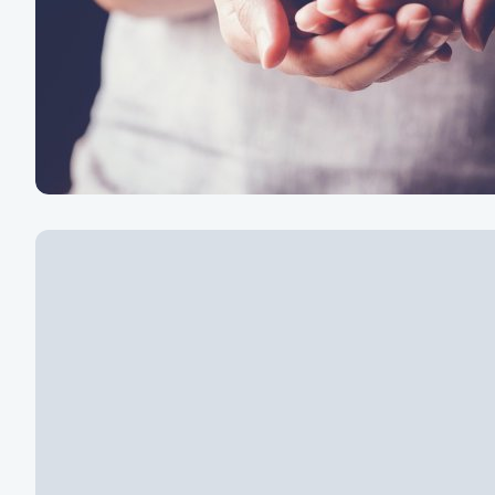
O nadaci
Co děláme a kdo v nadaci působí?
Zjistit víc