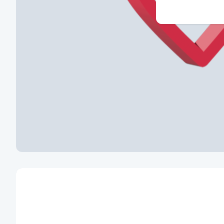
Oblasti podpory
Pomáháme rodinám i jednotlivcům a