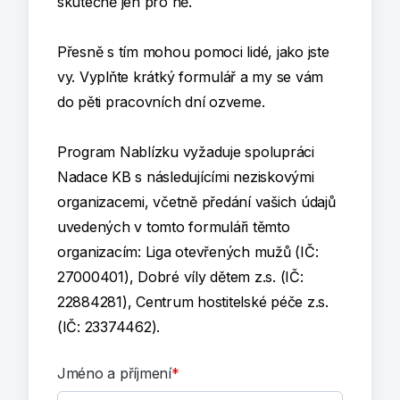
skutečně jen pro ně.
Přesně s tím mohou pomoci lidé, jako jste
vy. Vyplňte krátký formulář a my se vám
do pěti pracovních dní ozveme.
Program Nablízku vyžaduje spolupráci
Nadace KB s následujícími neziskovými
organizacemi, včetně předání vašich údajů
uvedených v tomto formuláři těmto
organizacím: Liga otevřených mužů (IČ:
27000401), Dobré víly dětem z.s. (IČ:
22884281), Centrum hostitelské péče z.s.
(IČ: 23374462).
Jméno a příjmení