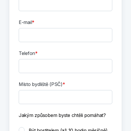
E-mail
Telefon
Místo bydliště (PSČ)
Jakým způsobem byste chtěli pomáhat?
Být hostitelem (až 10 hodin měsíčně)