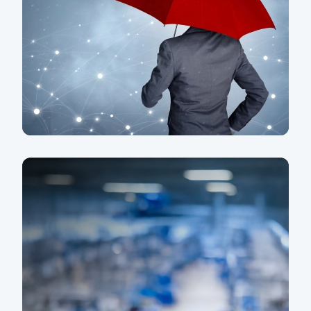
Pojištění
Doplňková služba našich finančních
produktů ve spolupráci s renomovanými
makléřskými společnostmi
Zjistit víc