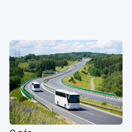
Financovaná dopravní technika
Tahače a nákladní automobily splňující nejnovější
emisní a ekologické limity
Návěsy a přívěsy
Dodávkové a užitkové automobily
Autobusy pro pravidelnou i nepravidelnou
dopravu
Speciální vozidla