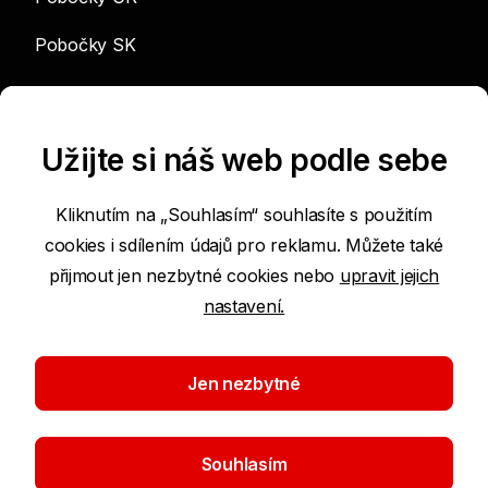
Pobočky SK
info@sgef.cz
Užijte si náš web podle sebe
Kliknutím na „Souhlasím“ souhlasíte s použitím
cookies i sdílením údajů pro reklamu. Můžete také
Prohlášení o přístupnosti
přijmout jen nezbytné cookies nebo
upravit jejich
nastavení.
Podmínky používání internetových stránek
Nastavení cookies
Jen nezbytné
Ochrana osobních údajů
Souhlasím
©2026 SGEF