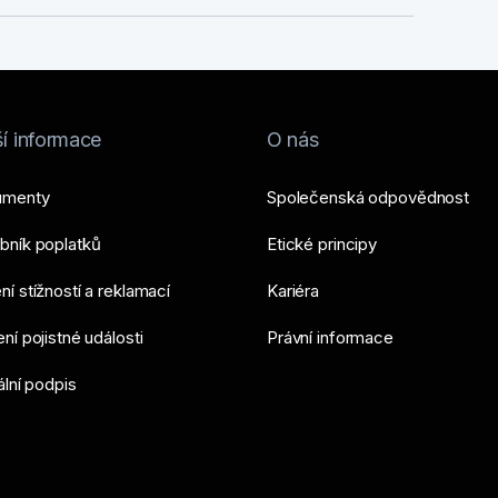
í informace
O nás
umenty
Společenská odpovědnost
bník poplatků
Etické principy
í stížností a reklamací
Kariéra
ní pojistné události
Právní informace
ální podpis