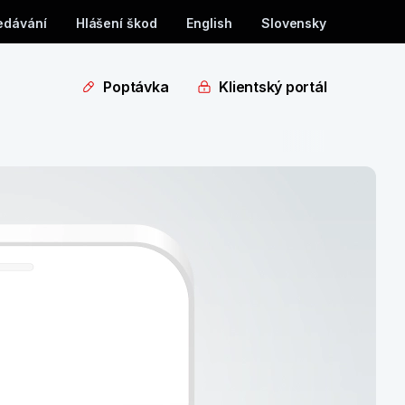
edávání
Hlášení škod
English
Slovensky
Poptávka
Klientský portál