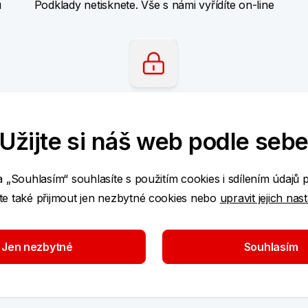
u
Podklady netisknete. Vše s námi vyřídíte on-line
Zabezpečení
Užijte si náš web podle seb
O vaše citlivá data je v BankID dobře postaráno
a „Souhlasím“ souhlasíte s použitím cookies i sdílením údajů 
ečně
e také přijmout jen nezbytné cookies nebo
upravit jejich nas
kaci DIGISIGN
. Nemusíte chodit na poštu ani nic
Jen nezbytné
Souhlasím
i telefon a podepisovat můžete doma, na chatě i v
máte čas vy. Žádný doklad totožnosti nám už