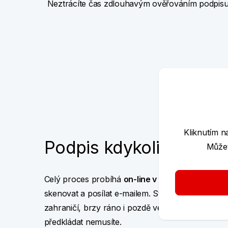
Neztrácíte čas zdlouhavým ověřováním podpis
Kliknutím n
Podpis kdykoli a bezp
Můžet
Celý proces probíhá
on-line v zabezpečené apli
skenovat a posílat e-mailem. Stačí vám počítač č
zahraničí, brzy ráno i pozdě večer. Prostě kdy 
předkládat nemusíte.