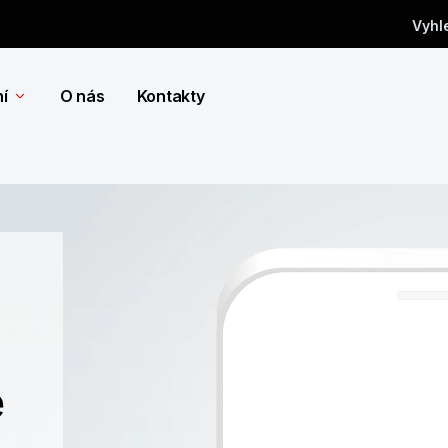
Vyhl
í
O nás
Kontakty
ě