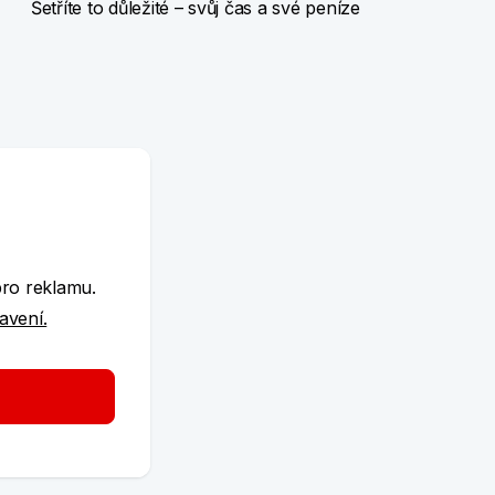
Šetříte to důležité – svůj čas a své peníze
e
pro reklamu.
tavení.