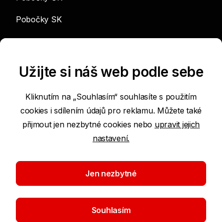
Pobočky SK
info@sgef.cz
Užijte si náš web podle sebe
Kliknutím na „Souhlasím“ souhlasíte s použitím
cookies i sdílením údajů pro reklamu. Můžete také
Prohlášení o přístupnosti
přijmout jen nezbytné cookies nebo
upravit jejich
nastavení.
Podmínky používání internetových stránek
Nastavení cookies
Jen nezbytné
Ochrana osobních údajů
Souhlasím
©2026 SGEF