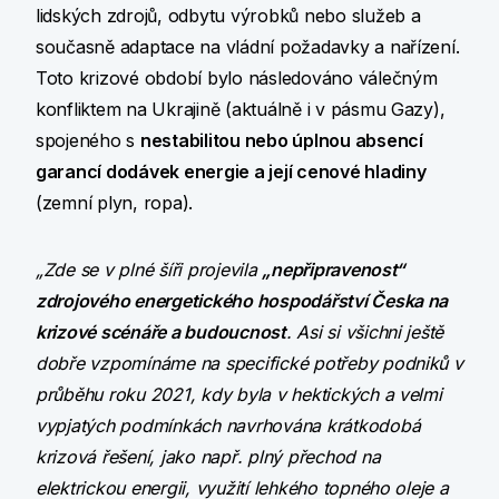
lidských zdrojů, odbytu výrobků nebo služeb a
současně adaptace na vládní požadavky a nařízení.
Toto krizové období bylo následováno válečným
konfliktem na Ukrajině (aktuálně i v pásmu Gazy),
spojeného s
nestabilitou nebo úplnou absencí
garancí dodávek energie a její cenové hladiny
(zemní plyn, ropa).
„Zde se v plné šíři projevila
„nepřipravenost“
zdrojového energetického hospodářství Česka na
krizové scénáře a budoucnost
. Asi si všichni ještě
dobře vzpomínáme na specifické potřeby podniků v
průběhu roku 2021, kdy byla v hektických a velmi
vypjatých podmínkách navrhována krátkodobá
krizová řešení, jako např. plný přechod na
elektrickou energii, využití lehkého topného oleje a