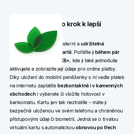
Virtuální karta jako krok k lepší
budoucnosti
Virtuální karta Visa
je moderní a
udržitelná
alternativa k plastové kartě
. Pořídíte ji
během pár
vteřin přímo v aplikaci KB+
, kde ji také jednoduše
aktivujete a zobrazíte její údaje pro online platby.
Díky uložení do mobilní peněženky s ní vedle plateb
na internetu zaplatíte
bezkontaktně i v kamenných
obchodech
i vyberete či vložíte hotovost v
bankomatu. Kartu jen tak neztratíte – máte ji
bezpečně uloženou ve svém telefonu a chráněnou
přístupovými údaji či biometrií. Jedná se o trvalou
virtuální kartu s automatickou
obnovou po třech