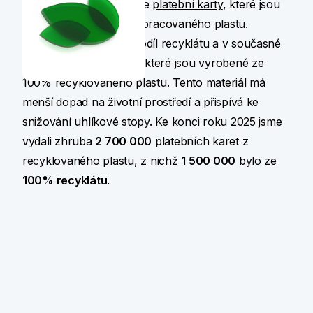
Od roku 2020 vydáváme
platební karty
, které jsou
vyrobené z druhotně zpracovaného plastu.
Postupně zvyšujeme podíl recyklátu a v současné
době vydáváme i karty, které jsou vyrobené ze
100% recyklovaného plastu. Tento materiál má
menší dopad na životní prostředí a přispívá ke
snižování uhlíkové stopy. Ke konci roku 2025 jsme
vydali zhruba
2 700 000
platebních karet z
recyklovaného plastu, z nichž
1 500 000
bylo ze
100% recyklátu
.