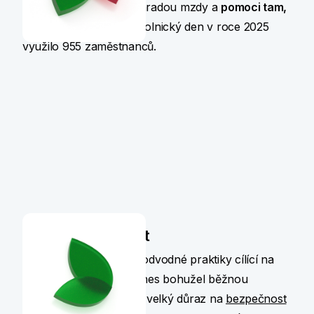
pracovního volna s náhradou mzdy a
pomoci tam,
kde je potřeba
. Dobrovolnický den v roce 2025
využilo 955 zaměstnanců.
Kyberbezpečnost
Kybernetické útoky a podvodné praktiky cílící na
bankovní klienty jsou dnes bohužel běžnou
realitou. Klademe proto velký důraz na
bezpečnost