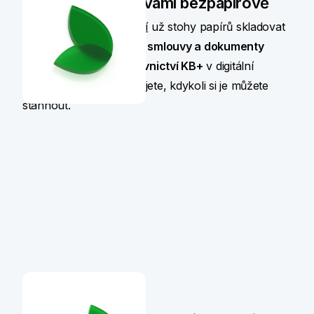
Komunikujeme s vámi bezpapírově
V
nové éře bankovnictví
už stohy papírů skladovat
nemusíte.
Všechny své smlouvy a dokumenty
najdete v online bankovnictví KB+
v digitální
podobě. Pokud potřebujete, kdykoli si je můžete
stáhnout.
Máme Eko karty