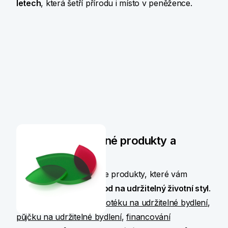
letech
, která šetří přírodu i místo v peněžence.
Nabízíme udržitelné produkty a
služby
V našem portfoliu máme produkty, které vám
umožňují snazší přechod na udržitelný životní styl
.
Občanům nabízíme
hypotéku na udržitelné bydlení
,
půjčku na udržitelné bydlení
,
financování