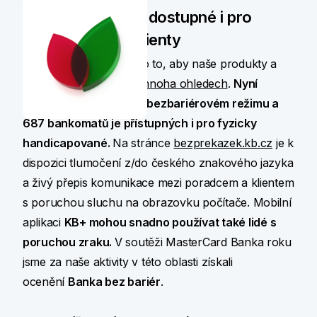
Naše služby jsou dostupné i pro
znevýhodněné klienty
Dlouhodobě usilujeme o to, aby naše produkty a
služby byly
vstřícné v mnoha ohledech
.
Nyní
funguje 143 poboček v bezbariérovém režimu a
687 bankomatů je přístupných i pro fyzicky
handicapované.
Na stránce
bezprekazek.kb.cz
je k
dispozici tlumočení z/do českého znakového jazyka
a živý přepis komunikace mezi poradcem a klientem
s poruchou sluchu na obrazovku počítače. Mobilní
aplikaci
KB+
mohou
snadno
používat také lidé s
poruchou zraku.
V soutěži MasterCard Banka roku
jsme za naše aktivity v této oblasti získali
ocenění
Banka bez bariér
.