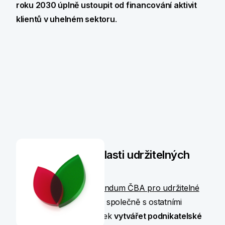
roku 2030 úplně ustoupit od financování aktivit
klientů v uhelném sektoru
.
Jsme aktivní v oblasti udržitelných
financí
Podepsali jsme
Memorandum ČBA pro udržitelné
finance
, ve kterém jsme společně s ostatními
bankami potvrdili závazek
vytvářet podnikatelské