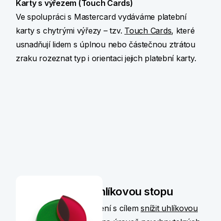
Karty s výřezem (Touch Cards)
Ve spolupráci s Mastercard vydáváme platební
karty s chytrými výřezy – tzv.
Touch Cards
, které
usnadňují lidem s úplnou nebo částečnou ztrátou
zraku rozeznat typ i orientaci jejich platební karty.
Snižujeme naši uhlíkovou stopu
Zavedli jsme řadu opatření s cílem
snížit uhlíkovou