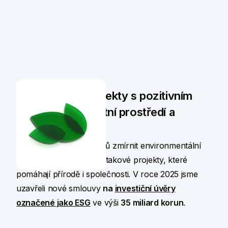
Financujeme projekty s pozitivním
dopadem na životní prostředí a
společnost
Oceňujeme snahu klientů zmírnit environmentální
dopady a podporujeme takové projekty, které
pomáhají přírodě i společnosti.
V roce 2025 jsme
uzavřeli nové smlouvy
na
investiční úvěry
označené jako ESG
ve výši
35 miliard korun
.