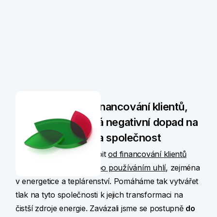
Ustupujeme od financování klientů,
jejichž činnost má negativní dopad na
životní prostředí a společnost
Rozhodli jsme se ustoupit
od financování klientů
spojených s těžbou nebo používáním uhlí
, zejména
v energetice a teplárenství. Pomáháme tak vytvářet
tlak na tyto společnosti k jejich transformaci na
čistší zdroje energie. Zavázali jsme se postupně
do