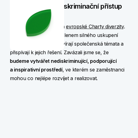
Uplatňujeme nediskriminační přístup
k zaměstnancům
Jsme zlatým signatářem
evropské Charty diverzity
.
Podpisem jsme se stali členem silného uskupení
firem, které aktivně otevírají společenská témata a
přispívají k jejich řešení. Zavázali jsme se, že
budeme vytvářet nediskriminující, podporující
a inspirativní prostředí
, ve kterém se zaměstnanci
mohou co nejlépe rozvíjet a realizovat.