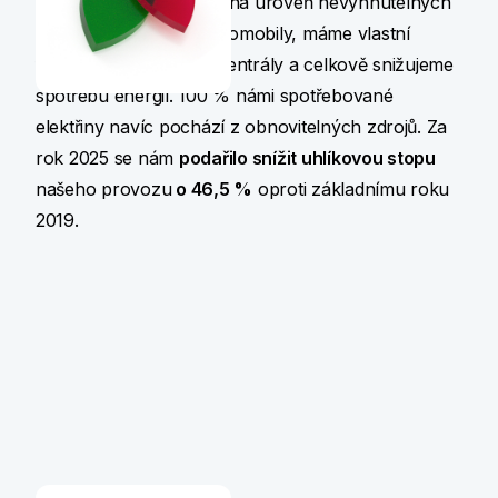
stopu
našeho provozu na úroveň nevyhnutelných
emisí. Využíváme elektromobily, máme vlastní
fotovoltaiku na střeše centrály a celkově snižujeme
spotřebu energií. 100 % námi spotřebované
elektřiny navíc pochází z obnovitelných zdrojů. Za
rok 2025 se nám
podařilo snížit uhlíkovou stopu
našeho provozu
o 46,5 %
oproti základnímu roku
2019.