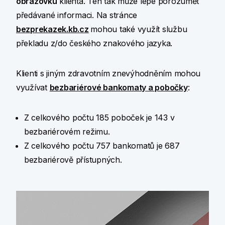
obrazovku
klienta. Ten tak může lépe porozumět
předávané informaci. Na stránce
bezprekazek.kb.cz
mohou také využít službu
překladu z/do českého znakového jazyka.
Klienti s jiným zdravotním znevýhodněním mohou
využívat
bezbariérové bankomaty a pobočky
:
Z celkového počtu 185 poboček je 143 v
bezbariérovém režimu.
Z celkového počtu 757 bankomatů je 687
bezbariérově přístupných.