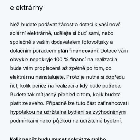
elektrárny
Než budete podávat žádost o dotaci k vaší nové
solární elektrárně, udělejte si buď sami, nebo
společně s vaším dodavatelem fotovoltaiky a
dotačním poradcem
plán financování
. Dotace vám
obvykle nepokryje 100 % financí na realizaci a
bude vám proplacená až zpětně po tom, co
elektrárnu nainstalujete. Proto je nutné si dopředu
říct, kolik peněz na realizaci a kdy bude potřeba.
Budete tak mít jasný přehled o tom, kolik budete
platit ze svého. Případně lze tuto část zafinancovat i
hypotékou na udržitelné bydlení se zvýhodněnými
podmínkami
nebo
půjčkou na udržitelné bydlení
.
Kolik peněz budu muset pokrýt ze svého