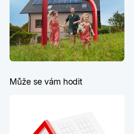
Udržitelné bydlení
Může se vám hodit
Financování energeticky úsporného
bydlení začíná u nás
Zjistit víc