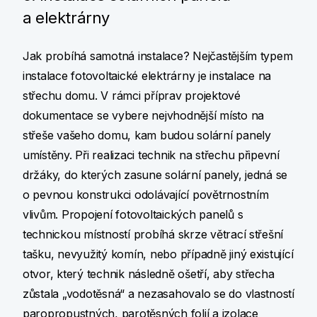
a elektrárny
Jak probíhá samotná instalace? Nejčastějším typem
instalace fotovoltaické elektrárny je instalace na
střechu domu. V rámci příprav projektové
dokumentace se vybere nejvhodnější místo na
střeše vašeho domu, kam budou solární panely
umístěny. Při realizaci technik na střechu připevní
držáky, do kterých zasune solární panely, jedná se
o pevnou konstrukci odolávající povětrnostním
vlivům. Propojení fotovoltaických panelů s
technickou místností probíhá skrze větrací střešní
tašku, nevyužitý komín, nebo případně jiný existující
otvor, který technik následně ošetří, aby střecha
zůstala „vodotěsná“ a nezasahovalo se do vlastností
paropropustných, parotěsných folií a izolace