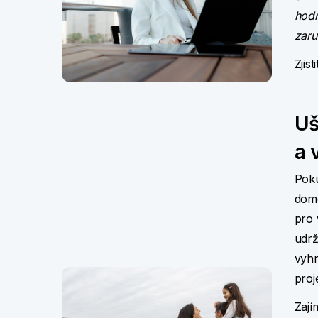
hodn
zaru
Zjist
Uš
a 
Poku
domo
pro 
udrž
vyhr
proj
Zají