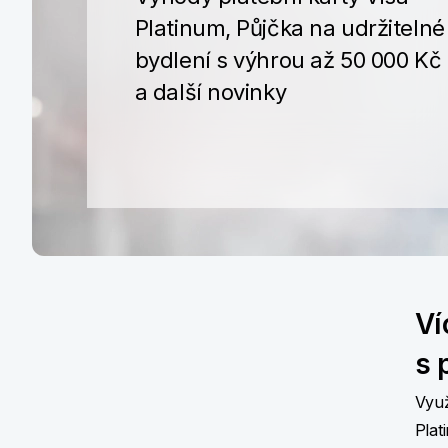
Platinum, Půjčka na udržitelné
bydlení s výhrou až 50 000 Kč
a další novinky
Ví
s 
Využ
Plat