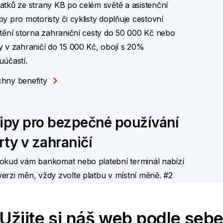
atků ze strany KB po celém světě a asistenční
by pro motoristy či cyklisty doplňuje cestovní
štění storna zahraniční cesty do 50 000 Kč nebo
y v zahraničí do 15 000 Kč, obojí s 20%
uúčastí.
hny benefity
tipy pro bezpečné používání
rty v zahraničí
okud vám bankomat nebo platební terminál nabízí
erzi měn, vždy zvolte platbu v místní měně. #2
ěte se bankomatům, které si účtují extra poplatek
ýběr. #3 Dopředu si ověřte, zda hotel či
Užijte si náš web podle seb
půjčovna nevyžadují úhradu pouze kreditní