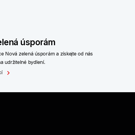
elená úsporám
ace Nová zelená úsporám a získejte od nás
a udržitelné bydlení.
cí