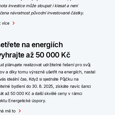
ota investice může stoupat i klesat a není
čena návratnost původní investované částky.
it více
etřete na energiích
vyhrajte až 50 000 Kč
d plánujete realizovat udržitelné řešení pro svůj
v a díky tomu výrazně ušetřit na energiích, nastal
vás ideální čas. Když si sjednáte Půjčku na
itelné bydlení do 30. 8. 2025, získáte navíc šanci
át až 50 000 Kč a další skvělé ceny v rámci
ektu Energetické úspory.
má mě to