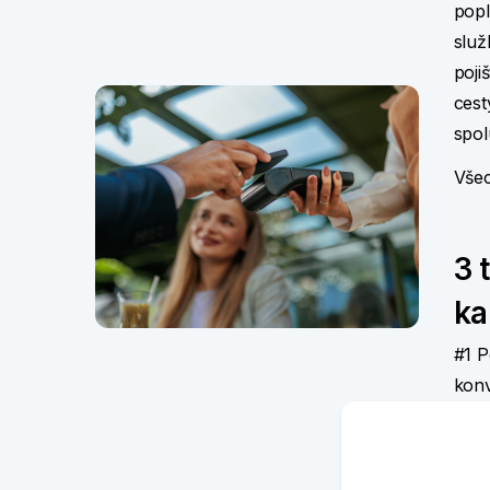
popl
služ
poji
cest
spol
Všec
3 
ka
#1 P
konv
Vyhn
za v
auto