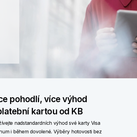
ce pohodlí, více výhod
platební kartou od KB
ívejte nadstandardních výhod své karty Visa
inum i během dovolené. Výběry hotovosti bez