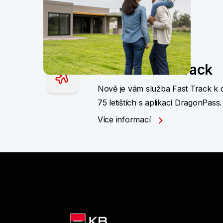
Další novinky
Služba Fast Track
Nově je vám služba Fast Track k d
75 letištích s aplikací DragonPass.
Více informací