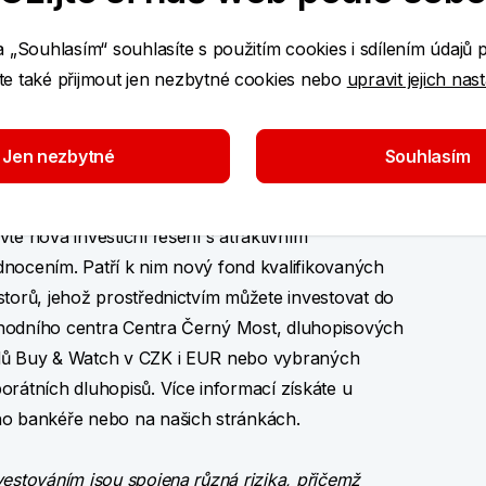
ou.
a „Souhlasím“ souhlasíte s použitím cookies i sdílením údajů 
í informace
e také přijmout jen nezbytné cookies nebo
upravit jejich nas
užijte nových investičních
Jen nezbytné
Souhlasím
íležitostí
vte nová investiční řešení s atraktivním
nocením. Patří k nim nový fond kvalifikovaných
storů, jehož prostřednictvím můžete investovat do
odního centra Centra Černý Most, dluhopisových
ů Buy & Watch v CZK i EUR nebo vybraných
orátních dluhopisů. Více informací získáte u
o bankéře nebo na našich stránkách.
vestováním jsou spojena různá rizika, přičemž