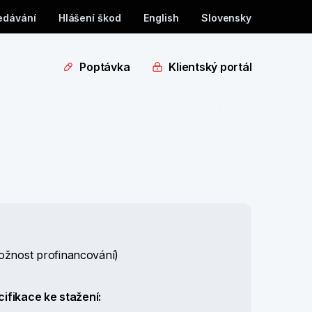
edávání
Hlášení škod
English
Slovensky
Poptávka
Klientský portál
žnost profinancování)
ifikace ke stažení: