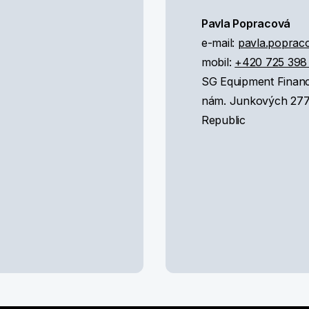
Pavla Popracová
e-mail:
pavla.poprac
mobil:
+420 725 398
SG Equipment Financ
nám. Junkových 2772
Republic