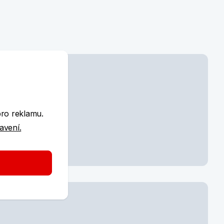
e
pro reklamu.
tavení.