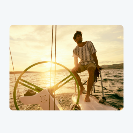
Službu KB Premium využívá už
50 tisíc klientů
Děkujeme za vaši přízeň a důvěru. Těší nás, že náš
individuální přístup k prémiovým klientům, jako jste
vy, má úspěch. Nadále budeme pracovat na tom,
abychom pro vás a vaše finance byli maximální
oporou a spolehlivým partnerem.
Služby KB Premium