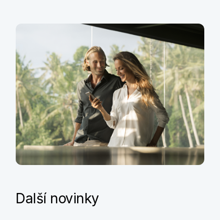
Víte, kde všude můžete využít
bankovní identitu?
Bankovní identita vám umožní vyřídit celou řadu
důležitých věcí, jako je přístup do systémů
zdravotních pojišťoven kvůli proplácení péče,
přístup do Portálu dopravy pro kontrolu bodů nebo
platnosti řidičského průkazu, ale také komunikace
s úřady a přístup do datové schránky.
Další využití
Další novinky