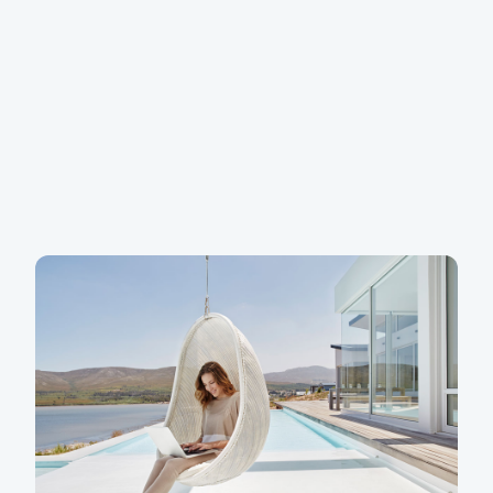
Exkluzivní informace od našeho
ekonoma
Zajímá vás, jak se bude vyvíjet ekonomika v dalším
období a jak může ovlivnit vaše finance? Přečtěte si
nové ekonomické výhledy, které pro vás připravil
Martin Gürtler, senior ekonom Komerční banky.