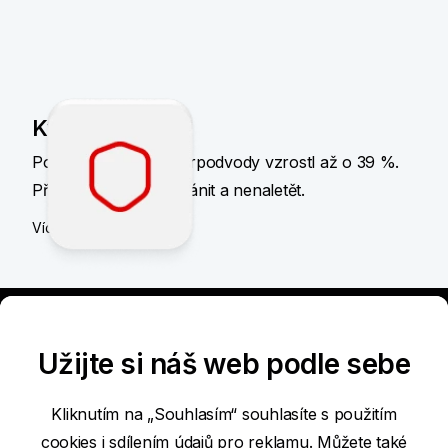
Kyberpodvody
Počet pokusů o kyberpodvody vzrostl až o 39 %.
Přečtěte si, jak se chránit a nenaletět.
Více informací
Užijte si náš web podle sebe
Kliknutím na „Souhlasím“ souhlasíte s použitím
cookies i sdílením údajů pro reklamu. Můžete také