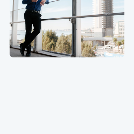
i odvážný investor. O vaše aktiva budou pečovat
profesionálové z Amundi a našeho Privátního
bankovnictví. Novinkou je také detailní měsíční
reporting k vývoji vašeho portfolia.
KB Portfolio