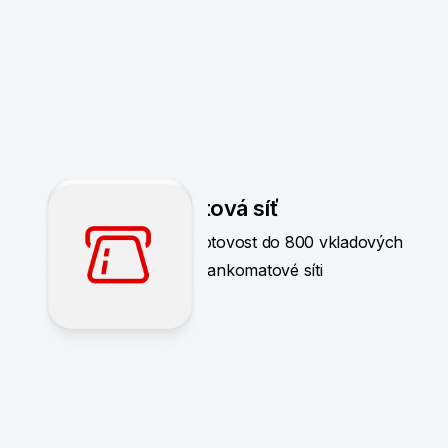
Sdílená bankomatová síť
Nově můžete vkládat hotovost do 800 vkladových
bankomatů ve sdílené bankomatové síti
Více informací