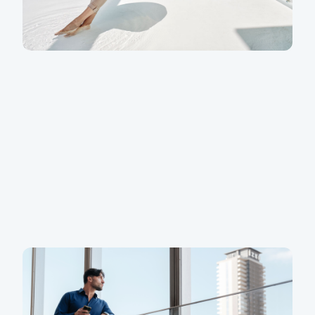
Přečíst článek
KB Portfolio – Investujte s námi
V rámci KB Portfolia vám přinášíme 6 nových
investičních strategií, ze kterých si vybere opatrný