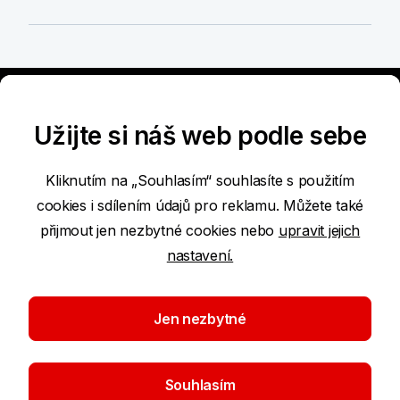
Užijte si náš web podle sebe
Kliknutím na „Souhlasím“ souhlasíte s použitím
cookies i sdílením údajů pro reklamu. Můžete také
Prohlášení o přístupnosti
přijmout jen nezbytné cookies nebo
upravit jejich
nastavení.
Podmínky používání internetových stránek
Nastavení cookies
Jen nezbytné
Ochrana osobních údajů
Souhlasím
©2026 Komerční banka