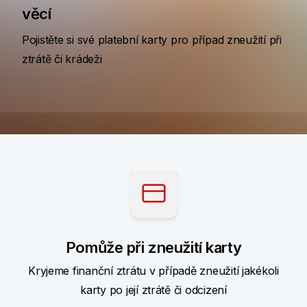
věcí
Pojistěte si své platební karty pro případ zneužití při
ztrátě či krádeži
Pomůže při zneužití karty
Kryjeme finanční ztrátu v případě zneužití jakékoli
karty po její ztrátě či odcizení