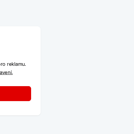
e
pro reklamu.
tavení.