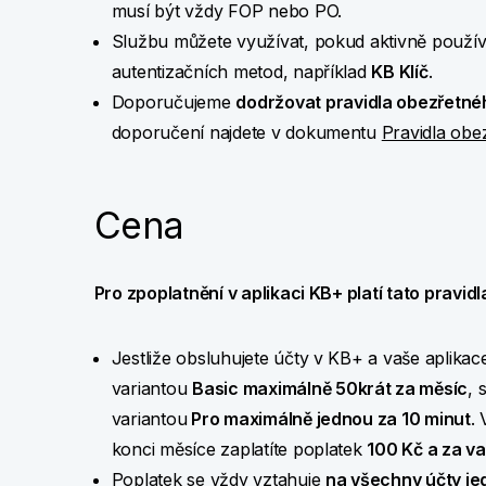
musí být vždy FOP nebo PO.
Službu můžete využívat, pokud aktivně použí
autentizačních metod, například
KB Klíč
.
Doporučujeme
dodržovat pravidla obezřetné
doporučení najdete v dokumentu
Pravidla obe
Cena
Pro zpoplatnění v aplikaci KB+ platí tato pravidl
Jestliže obsluhujete účty v KB+ a vaše aplik
variantou
Basic maximálně 50krát za měsíc
, 
variantou
Pro maximálně jednou za 10 minut
.
konci měsíce zaplatíte poplatek
100 Kč a za v
Poplatek se vždy vztahuje
na všechny účty jed