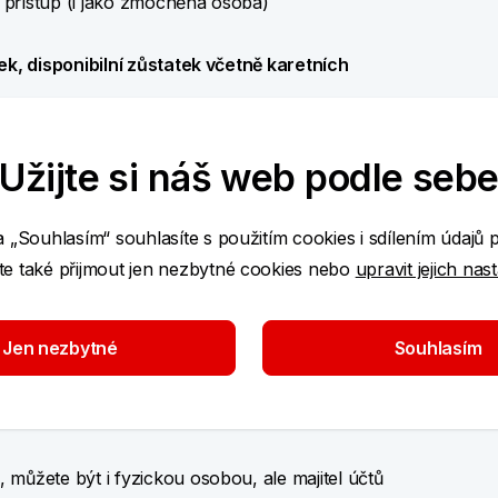
 přístup (i jako zmocněná osoba)
ek, disponibilní zůstatek včetně karetních
Užijte si náš web podle seb
ěžným účtům našich klientů.
a „Souhlasím“ souhlasíte s použitím cookies i sdílením údajů 
e také přijmout jen nezbytné cookies nebo
upravit jejich nas
Jen nezbytné
Souhlasím
 rámci placených tarifů pro podnikatele Standard
ss.
ro
fyzické osoby podnikající
(FOP) nebo
, můžete být i fyzickou osobou, ale majitel účtů