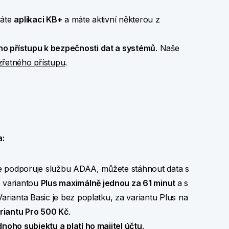
váte
aplikaci KB+
a máte aktivní některou z
ho přístupu k bezpečnosti dat a systémů
. Naše
zřetného přístupu
.
a:
ace podporuje službu ADAA, můžete stáhnout data s
s variantou
Plus maximálně jednou za 61 minut
a s
 Varianta Basic je bez poplatku, za variantu Plus na
ariantu Pro 500 Kč
.
noho subjektu a platí ho majitel účtu
.