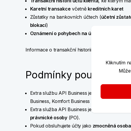
Transakční historii účtů klienta
, ke kterým má
Karetní transakce
včetně
kreditních karet
Zůstatky na bankovních účtech (
účetní zůstat
blokací
)
Oznámení o pohybech na účtu
přes API
Informace o transakční historii poskytujeme k b
Kliknutím n
Můžet
Podmínky používání
Extra službu API Business je možné využívat v
Business, Komfort Business a Exclusive Busine
Extra služba API Business je určená pouze p
právnické osoby
(PO).
Pokud obsluhujete účty jako
zmocněná osoba