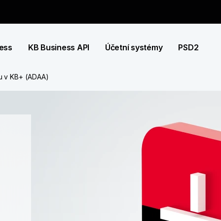
ness
KB Business API
Účetní systémy
PSD2
tu v KB+ (ADAA)