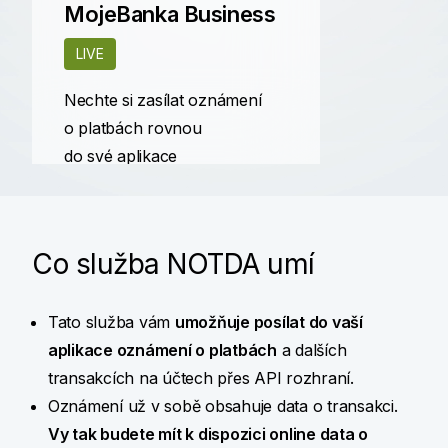
MojeBanka Business
LIVE
Nechte si zasílat oznámení
o platbách rovnou
do své aplikace
Co služba NOTDA umí
Tato služba vám
umožňuje posílat do
vaší
aplikace oznámení o
platbách
a
dalších
transakcích na
účtech přes API
rozhraní.
Oznámení už v
sobě obsahuje data o
transakci.
Vy tak budete mít k
dispozici online data o