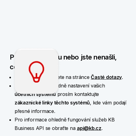
Potřebujete radu nebo jste nenašli,
co jste hledali?
Více informací najdete na stránce
Časté dotazy
.
Pro informace ohledně nastavení vašich
účetních systémů
prosím kontaktujte
zákaznické linky těchto systémů
, kde vám podají
přesné informace.
Pro informace ohledně fungování služeb KB
Business API se obraťte na
api@kb.cz
.