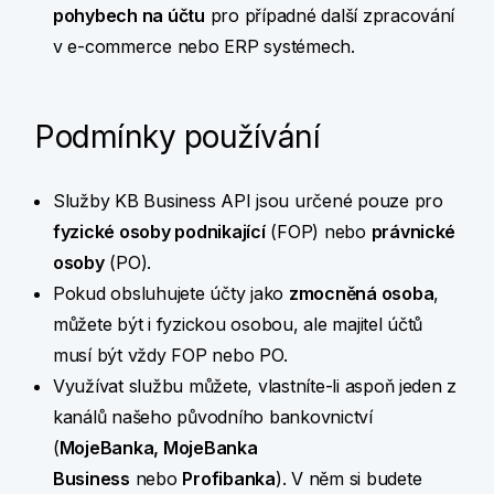
pohybech na účtu
pro případné další zpracování
v
e-commerce nebo ERP
systémech.
Podmínky používání
Služby KB Business API jsou určené pouze pro
fyzické osoby podnikající
(FOP) nebo
právnické
osoby
(PO).
Pokud obsluhujete účty jako
zmocněná osoba
,
můžete být i fyzickou osobou, ale majitel účtů
musí být vždy FOP nebo PO.
Využívat službu můžete, vlastníte-li aspoň jeden z
kanálů našeho původního bankovnictví
(
MojeBanka, MojeBanka
Business
nebo
Profibanka
). V
něm si budete