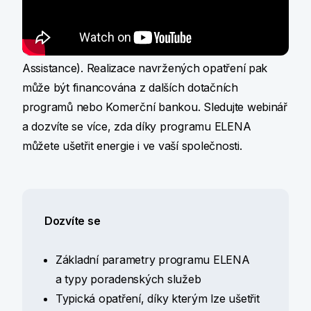
energetickou účinnost jejich budov a výrobních
technologií. Cena za poradenství je z 90 % pokryta
dotací z programu ELENA (European Local ENergy
Assistance). Realizace navržených opatření pak
může být financována z dalších dotačních
programů nebo Komerční bankou. Sledujte webinář
a dozvíte se více, zda díky programu ELENA
můžete ušetřit energie i ve vaší společnosti.
Dozvíte se
Základní parametry programu ELENA
a typy poradenských služeb
Typická opatření, díky kterým lze ušetřit