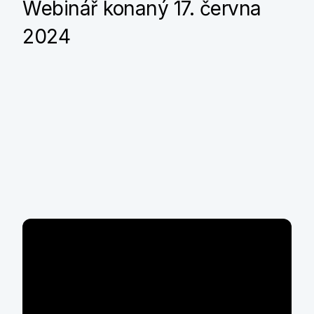
Webinář konaný 17. června
2024
Téma webináře
Komerční banka spouští konzultační program
ELENA, díky kterému mohou firmy a veřejné
instituce získat výhodné poradenství s cílem zvýšit