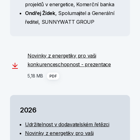
projektů v energetice, Komerční banka
Ondřej Žídek
, Spolumajitel a Generální
ředitel, SUNNYWATT GROUP
Novinky z energetiky pro vaši
konkurenceschopnost - prezentace
5,18 MB
PDF
2026
Udržitelnost v dodavatelském řetězci
Novinky z energetiky pro vaši