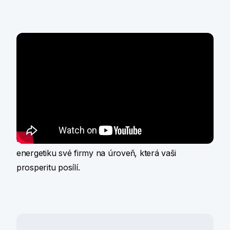
Webinář konaný 12. května 2026
Moderní podniky dnes uspějí jen tehdy, když mají
energii pod kontrolou — levnější, efektivnější a za
stabilních podmínek. Jak zkombinovat moderní
technologie, obnovitelné zdroje, akumulaci a
financování v době rychlých, nejen legislativních,
změn? Inspirujte se na webináři, jak posunout
energetiku své firmy na úroveň, která vaši
prosperitu posílí.