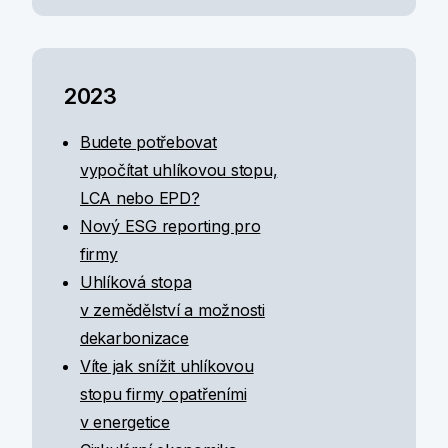
2023
Budete potřebovat
vypočítat uhlíkovou stopu,
LCA nebo EPD?
Nový ESG reporting pro
firmy
Uhlíková stopa
v zemědělství a možnosti
dekarbonizace
Víte jak snížit uhlíkovou
stopu firmy opatřeními
v energetice