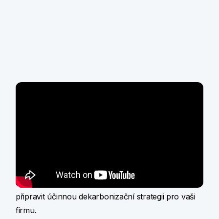
Téma webináře
Připravte se na požadavky velkých odběratelů a
zjistěte, jak stanovit a snižovat uhlíkovou stopu
firmy. Krok za krokem vás provedeme metodikou a
vykazováním emisí skleníkových plynů, naučíte se
identifikovat všechny relevantní zdroje emisí a
odnesete si know-how, jak na základě těchto dat
připravit účinnou dekarbonizační strategii pro vaši
firmu.