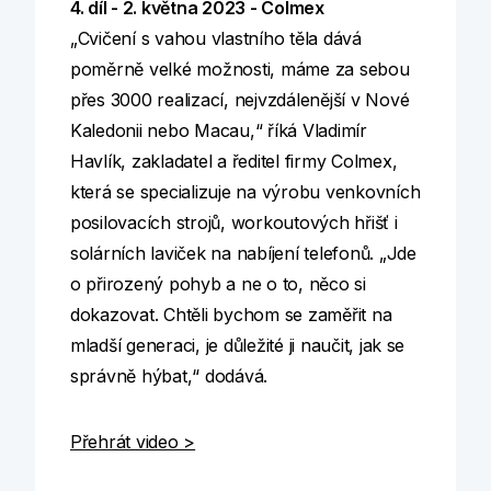
4. díl - 2. května 2023
- Colmex
„Cvičení s vahou vlastního těla dává
poměrně velké možnosti, máme za sebou
přes 3000 realizací, nejvzdálenější v Nové
Kaledonii nebo Macau,“ říká Vladimír
Havlík, zakladatel a ředitel firmy Colmex,
která se specializuje na výrobu venkovních
posilovacích strojů, workoutových hřišť i
solárních laviček na nabíjení telefonů. „Jde
o přirozený pohyb a ne o to, něco si
dokazovat. Chtěli bychom se zaměřit na
mladší generaci, je důležité ji naučit, jak se
správně hýbat,“ dodává.
Přehrát video >