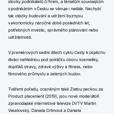
stovky podnikatelů či firem, a tématům souvisejícím
s podnikáním v Česku se věnuje i nadále. Nechybí
tak otázky budování a udržení byznysu
v ekonomicky náročné době posledních let,
potřebných investic, správného plánování nebo
udržitelnosti.
V premiérových sedmi dílech cyklu Cesty k úspěchu
diváci nahlédnou pod pokličku oboru kosmetiky,
doplňků stravy, zdravé výživy a fitness, nebo
filmového průmyslu a zelených budov.
Tvářemi pořadu, oceněným také Zlatou peckou za
Product placement (2019), jsou nově moderátoři
zpravodajské internetové televize DVTV Martin
Veselovský, Daniela Drtinová a Daniela