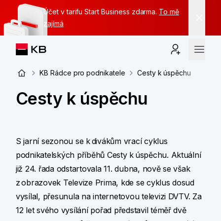
Účet v tarifu Start Business zdarma.
To mě
zajímá
KB Rádce pro podnikatele
Cesty k úspěchu
Cesty k úspěchu
S jarní sezonou se k divákům vrací cyklus
podnikatelských příběhů Cesty k úspěchu. Aktuální
již 24. řada odstartovala 11. dubna, nově se však
z obrazovek Televize Prima, kde se cyklus dosud
vysílal, přesunula na internetovou televizi DVTV. Za
12 let svého vysílání pořad představil téměř dvě