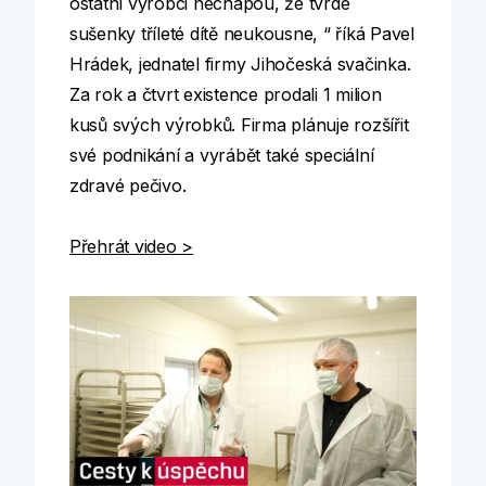
ostatní výrobci nechápou, že tvrdé
sušenky tříleté dítě neukousne, “ říká Pavel
Hrádek, jednatel firmy Jihočeská svačinka.
Za rok a čtvrt existence prodali 1 milion
kusů svých výrobků. Firma plánuje rozšířit
své podnikání a vyrábět také speciální
zdravé pečivo.
Přehrát video >