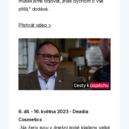
museli jsme bojovat, jinak bychom o vše
přišli,” dodává.
Přehrát video >
6. díl. - 16. května 2023 - Deadia
Cosmetics
„Na ženy jsou v dnešní době kladeny velké