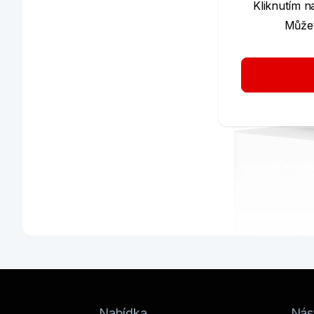
Kliknutím n
Můžet
Jsem v nové éře
Nabídka
Nást