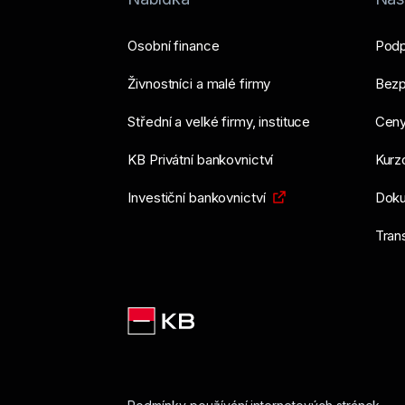
Využíváte aplikaci KB+
Zobrazit dokumenty
Osobní finance
Podp
Živnostníci a malé firmy
Bezp
Střední a velké firmy, instituce
Ceny
KB Privátní bankovnictví
Kurzo
Investiční bankovnictví
Doku
Tran