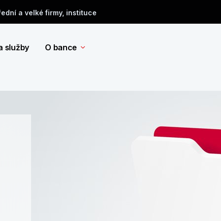
řední a velké firmy, instituce
a služby
O bance