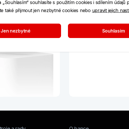
a „Souhlasím“ souhlasíte s použitím cookies i sdílením údajů 
e také přijmout jen nezbytné cookies nebo
upravit jejich nas
Jen nezbytné
Souhlasím
Nejsem v no
roje a rady
O bance