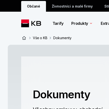
Občané
Živnostníci a malé firmy
St
Tarify
Produkty
Extr
Vše o KB
Dokumenty
Dokumenty