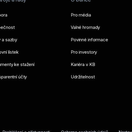
Využíváte původní b
(např. aplikace Moje
ora
Pro média
)
ečnost
Valné hromady
Zobrazit dokumenty
 a sazby
Povinné informace
vní lístek
Pro investory
menty ke stažení
Kariéra v KB
sparentní účty
Udržitelnost