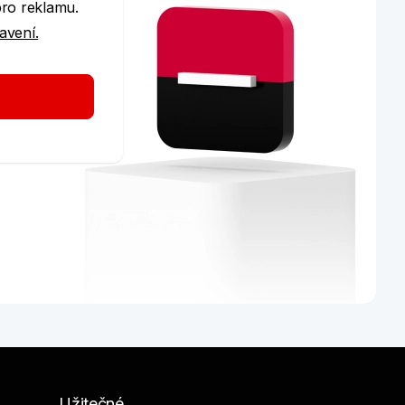
pro reklamu.
tavení.
vé éře
Užitečné