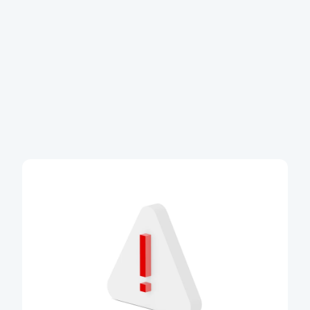
Pojistěte se během pár minut
online s 25% slevou
Více informací
Informace pro klienty na Blízkém
východě
Prodlužujeme cestovní pojištění klientům, kteří se
právě teď nemohou vrátit do ČR
Více o prodloužení pojištění