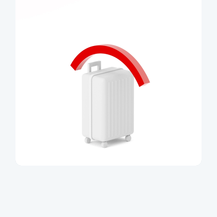
Více informací
Jednorázové
cestovní pojištění