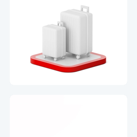
Dlouhodobé cestovní pojištění
Sjednejte si cestovní pojištění jako součást
extra služby Cestování pro jednoho nebo
pro rodinu.
Nyní s 50% slevou.