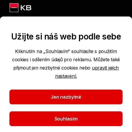
Jsme na sítích
Užijte si náš web podle sebe
Kliknutím na „Souhlasím“ souhlasíte s použitím
cookies i sdílením údajů pro reklamu. Můžete také
Podmínky používání internetových stránek
přijmout jen nezbytné cookies nebo
upravit jejich
nastavení.
Prohlášení o přístupnosti
Ochrana osobních údajů
Jen nezbytné
Nastavení cookies
Souhlasím
©2026 Komerční banka