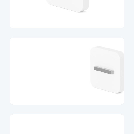
MůjÚčet Plus
Více informací
MůjÚčet Gold
Více informací