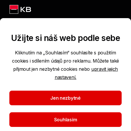
Jsme na sítích
Užijte si náš web podle sebe
Kliknutím na „Souhlasím“ souhlasíte s použitím
cookies i sdílením údajů pro reklamu. Můžete také
Podmínky používání internetových stránek
přijmout jen nezbytné cookies nebo
upravit jejich
nastavení.
Prohlášení o přístupnosti
Ochrana osobních údajů
Jen nezbytné
Nastavení cookies
Souhlasím
©2026 Komerční banka