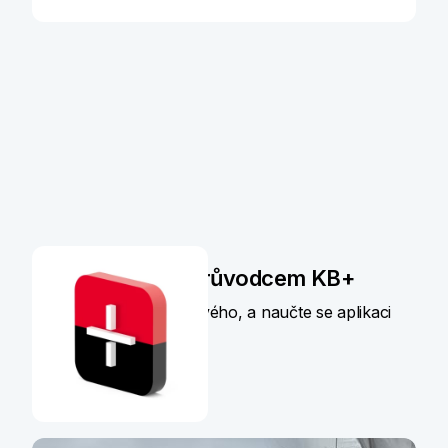
Seznamte se s Průvodcem KB+
Zjistěte, co je v KB+ nového, a naučte se aplikaci
využívat naplno.
Více informací