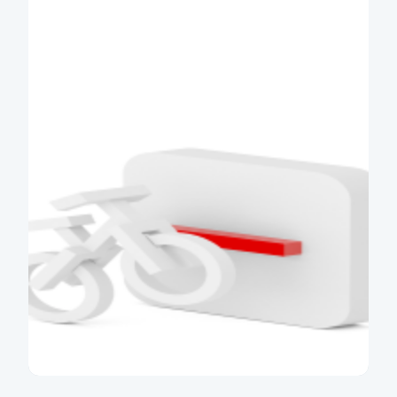
Používejte až 15 měn s jedním
číslem účtu a stejnou kartou
Více informací