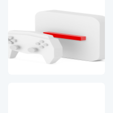
Účet od 15 do 26 let
Účet v tarifu zdarma nebo se slevou
Více informací