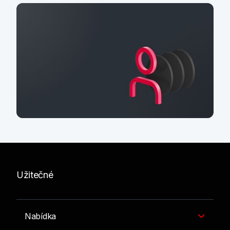
Účty pro firmy
a podnikatele
Užitečné
Nabídka podnikatelských účtů
Nabídka