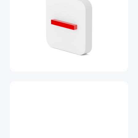
Běžný účet
Založte si účet v tarifu online během
10 minut
Více informací