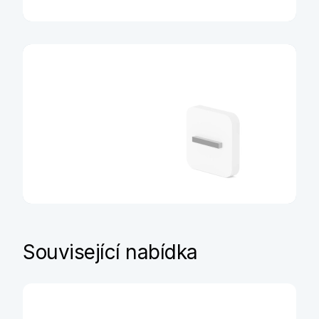
Balíček Erasmus
Více informací
MůjÚčet Junior
Související nabídka
Více informací