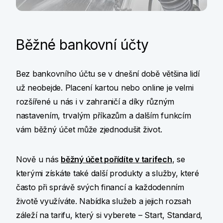
KB Premium
Běžné bankovní účty
Výjimečné služby pro naše
výjimečné klienty
Bez bankovního účtu se v dnešní době většina lidí
už neobejde. Placení kartou nebo online je velmi
Více informací
rozšířené u nás i v zahraničí a díky různým
nastavením, trvalým příkazům a dalším funkcím
vám běžný účet může zjednodušit život.
Nově u nás
běžný účet pořídíte v tarifech
, se
kterými získáte také další produkty a služby, které
často při správě svých financí a každodenním
životě využíváte. Nabídka služeb a jejich rozsah
záleží na tarifu, který si vyberete – Start, Standard,