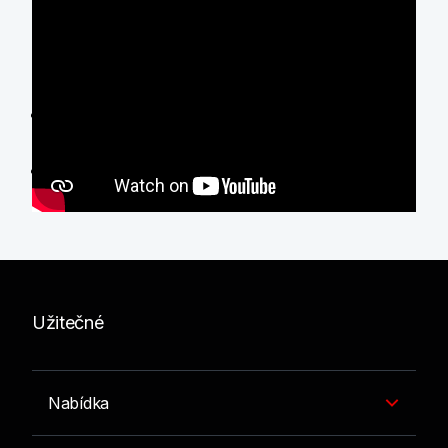
Související články
Makroekonomická prognóza ve světle
koronaviru
Světová i lokální ekonomika v době
pokoronavirové
Užitečné
Nabídka