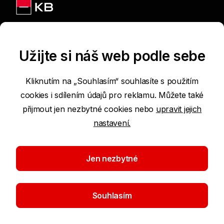
Jsme na sítích
Užijte si náš web podle sebe
Kliknutím na „Souhlasím“ souhlasíte s použitím
cookies i sdílením údajů pro reklamu. Můžete také
Podmínky používání internetových stránek
přijmout jen nezbytné cookies nebo
upravit jejich
nastavení.
Prohlášení o přístupnosti
Ochrana osobních údajů
Jen nezbytné
Nastavení cookies
Souhlasím
©2026 Komerční banka