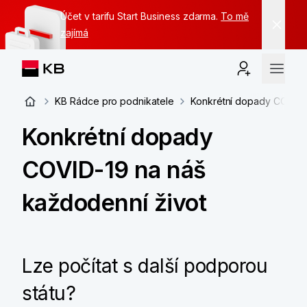
Účet v tarifu Start Business zdarma.
To mě
zajímá
KB Rádce pro podnikatele
Konkrétní dopady COVID-
Konkrétní dopady
COVID-19 na náš
každodenní život
Lze počítat s další podporou
státu?