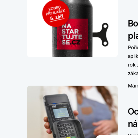
Bo
pl
Poři
apli
rok 
záka
Mám
Oc
ná
Rych