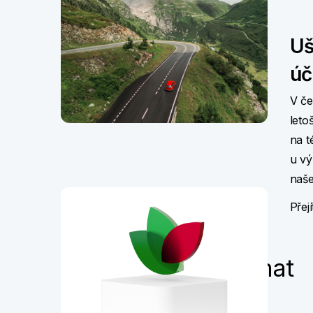
Uš
úč
V če
leto
na t
u vý
naš
Přej
Mohlo by vás zajímat