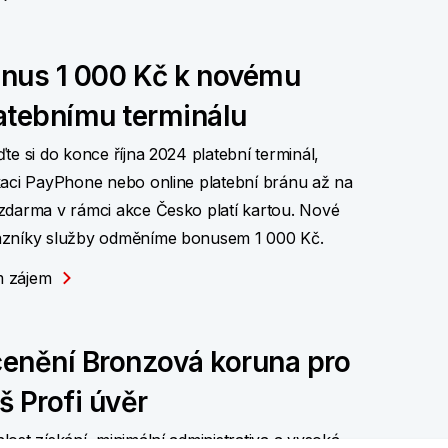
nus 1 000 Kč k novému
atebnímu terminálu
ďte si do konce října 2024 platební terminál,
kaci PayPhone nebo online platební bránu až na
zdarma v rámci akce Česko platí kartou. Nové
zníky služby odměníme bonusem 1 000 Kč.
 zájem
enění Bronzová koruna pro
š Profi úvěr
lost získání, minimální administrativa a vysoká