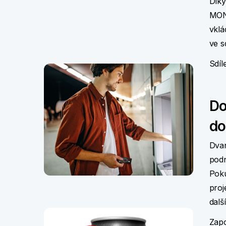
Díky
MON
vklá
ve sd
Sdíl
Do
do
Dvan
podn
Poku
proj
dalš
Zapo