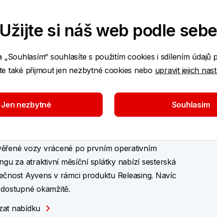
ibilita splácení byly hlavními faktory, kterými
val náš Profi úvěr v kategorii Podnikatelské účty
Užijte si náš web podle seb
nomované soutěži Zlatá koruna.
i úvěr
a „Souhlasím“ souhlasíte s použitím cookies i sdílením údajů 
e také přijmout jen nezbytné cookies nebo
upravit jejich nas
ověřené vozy za atraktivní
Jen nezbytné
Souhlasím
látky
ebujete spolehlivé auto rychle a výhodně?
ěřené vozy vrácené po prvním operativním
ingu za atraktivní měsíční splátky nabízí sesterská
ečnost Ayvens v rámci produktu Releasing. Navíc
 dostupné okamžitě.
at nabídku