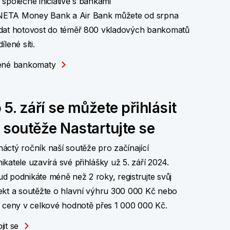
 společné iniciativě s bankami
ETA Money Bank a Air Bank můžete od srpna
dat hotovost do téměř 800 vkladových bankomatů
ílené síti.
ené bankomaty
 5. září se můžete přihlásit
 soutěže Nastartujte se
áctý ročník naší soutěže pro začínající
ikatele uzavírá své přihlášky už 5. září 2024.
d podnikáte méně než 2 roky, registrujte svůj
ekt a soutěžte o hlavní výhru 300 000 Kč nebo
í ceny v celkové hodnotě přes 1 000 000 Kč.
jit se