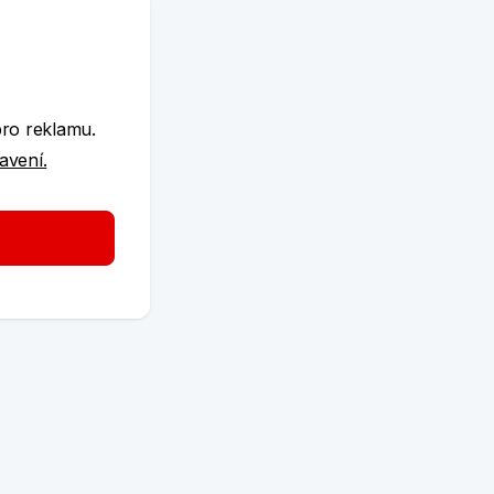
e
pro reklamu.
tavení.