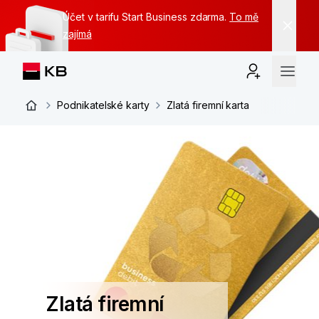
Účet v tarifu Start Business zdarma.
To mě
zajímá
Podnikatelské karty
Zlatá firemní karta
Zlatá firemní