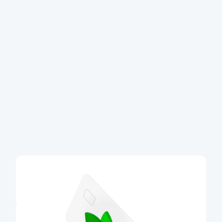
Eko karta
S udržitelností to myslíme vážně, proto nabízíme
eko karty z recyklovaného plastu. Karty s 85%
podílem recyklovaného plastu postupně