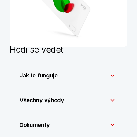
nahrazujeme kartami ze
100% recyklovaného
plastu
.
Další informace
Hodí se vědět
Jak to funguje
Všechny výhody
Dokumenty