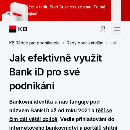
Účet v tarifu Start Business zdarma.
To mě
zajímá
KB Rádce pro podnikatele
Rady podnikatelům
Jak efekti
Jak efektivně využít
Bank iD pro své
podnikání
Bankovní identita u nás funguje pod
názvem Bank iD už od roku 2021 a
těší se
čím dál větší oblibě
. Vedle přihlašování do
internetového bankovnictví a portálů státní