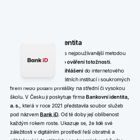
Co je bankovní identita
Bankovní identita
je dnes nejpoužívanější metodou
bezpečného digitálního ověření totožnosti
.
Umožňuje
bezpečné přihlášení
do internetového
bankovnictví, portálů státních institucí i soukromých
firem nebo podání přihlášky na střední či vysokou
školu. V Česku ji poskytuje firma
Bankovní identita,
a. s.
, která v roce 2021 představila soubor služeb
pod názvem
Bank iD
. Od té doby její oblíbenost
každým rokem roste. Ukazuje se, že lidé své
záležitosti v digitálním prostředí řeší obratně a