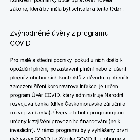
Konkrétní podmínky bude upravovat novela
zákona, která by měla být schválena tento týden.
Zvýhodněné úvěry z programu
COVID
Pro malé a střední podniky, pokud u nich došlo k
opoždění plnění, pozastavení plnění nebo zrušení
plnění z obchodních kontraktů z důvodu opatření k
zamezení šíření koronavirové infekce, je určen
program Úvěr COVID, který administruje Národní
rozvojová banka (dříve Českomoravská záruční a
rozvojová banka). Úvěry z tohoto programu jsou
určeny k zajištění provozního financování (ne k
investicím). V rámci programu byly vyhlášeny první
dvě výzvy COVID I a Záruka COVID II, u obou je v