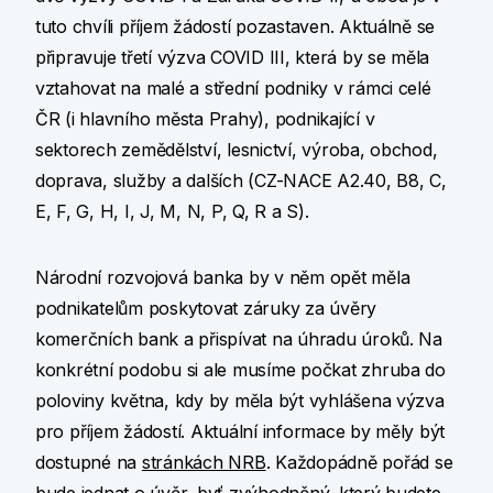
tuto chvíli příjem žádostí pozastaven. Aktuálně se
připravuje třetí výzva COVID III, která by se měla
vztahovat na malé a střední podniky v rámci celé
ČR (i hlavního města Prahy), podnikající v
sektorech zemědělství, lesnictví, výroba, obchod,
doprava, služby a dalších (CZ-NACE A2.40, B8, C,
E, F, G, H, I, J, M, N, P, Q, R a S).
Národní rozvojová banka by v něm opět měla
podnikatelům poskytovat záruky za úvěry
komerčních bank a přispívat na úhradu úroků. Na
konkrétní podobu si ale musíme počkat zhruba do
poloviny května, kdy by měla být vyhlášena výzva
pro příjem žádostí. Aktuální informace by měly být
dostupné na
stránkách NRB
. Každopádně pořád se