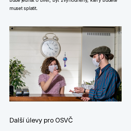
bude jednat o úvěr, byť zvýhodněný, který budete
muset splatit.
Další úlevy pro OSVČ