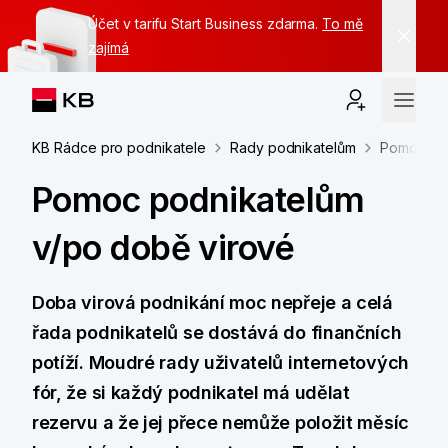
Účet v tarifu Start Business zdarma.
To mě
zajímá
KB Rádce pro podnikatele
Rady podnikatelům
Pomoc pod
Pomoc podnikatelům
v/po době virové
Doba virová podnikání moc nepřeje a celá
řada podnikatelů se dostává do finančních
potíží. Moudré rady uživatelů internetových
fór, že si každý podnikatel má udělat
rezervu a že jej přece nemůže položit měsíc