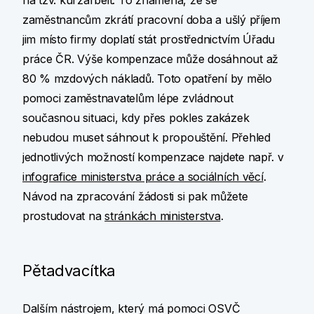
na tzv. kurzarbeit. To znamená, že se
zaměstnancům zkrátí pracovní doba a ušlý příjem
jim místo firmy doplatí stát prostřednictvím Úřadu
práce ČR. Výše kompenzace může dosáhnout až
80 % mzdových nákladů. Toto opatření by mělo
pomoci zaměstnavatelům lépe zvládnout
současnou situaci, kdy přes pokles zakázek
nebudou muset sáhnout k propouštění. Přehled
jednotlivých možností kompenzace najdete např. v
infografice ministerstva práce a sociálních věcí
.
Návod na zpracování žádosti si pak můžete
prostudovat na
stránkách ministerstva
.
Pětadvacítka
Dalším nástrojem, který má pomoci OSVČ