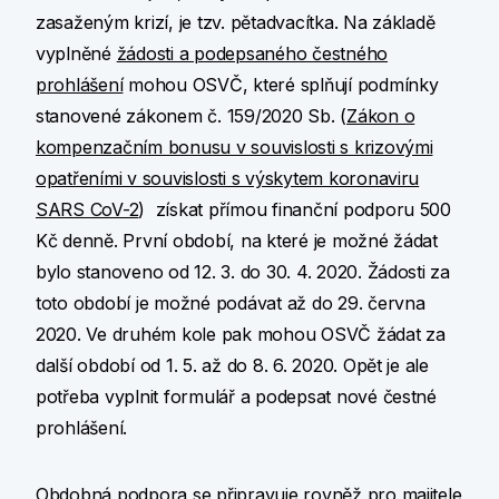
zasaženým krizí, je tzv. pětadvacítka. Na základě
vyplněné
žádosti a podepsaného čestného
prohlášení
mohou OSVČ, které splňují podmínky
stanovené zákonem č. 159/2020 Sb. (
Zákon o
kompenzačním bonusu v souvislosti s krizovými
opatřeními v souvislosti s výskytem koronaviru
SARS CoV-2
) získat přímou finanční podporu 500
Kč denně. První období, na které je možné žádat
bylo stanoveno od 12. 3. do 30. 4. 2020. Žádosti za
toto období je možné podávat až do 29. června
2020. Ve druhém kole pak mohou OSVČ žádat za
další období od 1. 5. až do 8. 6. 2020. Opět je ale
potřeba vyplnit formulář a podepsat nové čestné
prohlášení.
Obdobná podpora se připravuje rovněž pro majitele