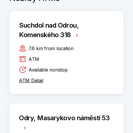
Suchdol nad Odrou,
Komenského 318
7.6
km
from location
ATM
Available nonstop
ATM Detail
Odry, Masarykovo náměstí 53