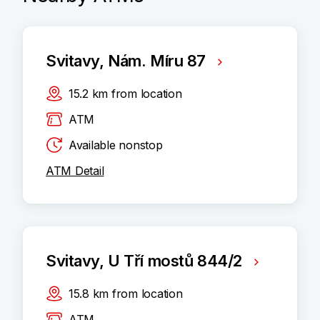
Svitavy, Nám. Míru 87
15.2
km
from location
ATM
Available nonstop
ATM Detail
Svitavy, U Tří mostů 844/2
15.8
km
from location
ATM