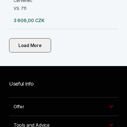
Červenec
VS: 711
3 606,00 CZK
Load More
Useful info
Offer
Tools and Advice