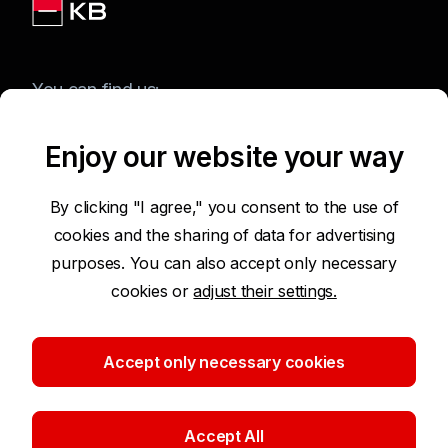
You can find us:
Enjoy our website your way
Terms of Use of the Website
By clicking "I agree," you consent to the use of
cookies and the sharing of data for advertising
Accessibility Statement
purposes. You can also accept only necessary
cookies or
adjust their settings.
Protection of Personal Data
Security
Accept only necessary cookies
Cookie settings
Accept All
©2026 Komerční banka