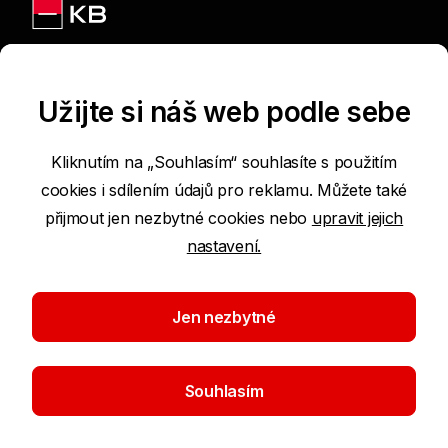
Jsme na sítích
Užijte si náš web podle sebe
Kliknutím na „Souhlasím“ souhlasíte s použitím
cookies i sdílením údajů pro reklamu. Můžete také
Podmínky používání internetových stránek
přijmout jen nezbytné cookies nebo
upravit jejich
nastavení.
Prohlášení o přístupnosti
Ochrana osobních údajů
Jen nezbytné
Nastavení cookies
Souhlasím
©2026 Komerční banka