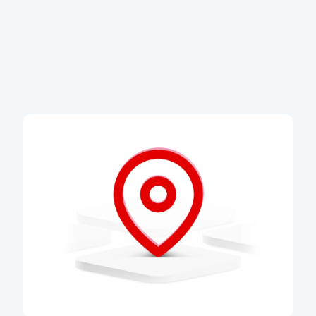
Tel.:
955 526 904
E-mail:
info@factoringkb.cz
Přímý
kontakt na naše specialisty
Přejít na Factoring KB
Odkup pohledávek krok
za krokem