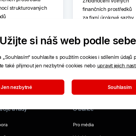
Zhodnocení volných
ocí strukturovaných
finančních prostředků
adů
za fixní úrokové sazby
Užijte si náš web podle seb
a „Souhlasím“ souhlasíte s použitím cookies i sdílením údajů 
O termínovaném vklad
e také přijmout jen nezbytné cookies nebo
upravit jejich nas
e o depozitech
Jen nezbytné
Souhlasím
roje a rady
O bance
ora
Pro média