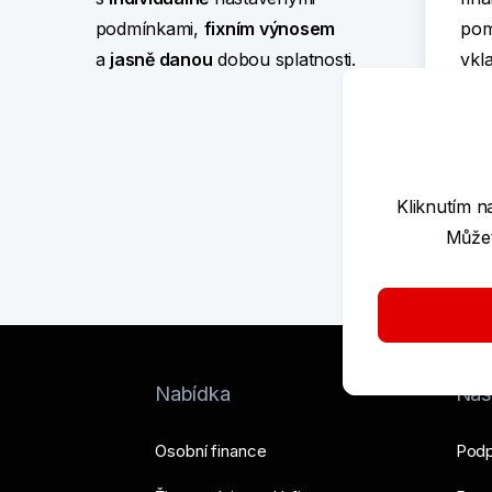
podmínkami,
fixním výnosem
pom
a
jasně danou
dobou splatnosti.
vkl
Kliknutím n
Můžet
Víc
Nabídka
Nást
Osobní finance
Podp