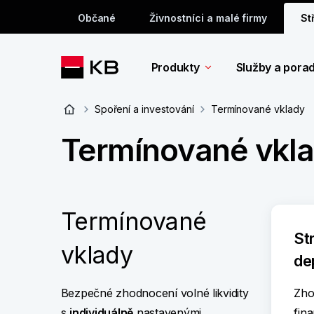
Občané
Živnostníci a malé firmy
St
Produkty
Služby a pora
Spoření a investování
Termínované vklady
Termínované vkl
Termínované
St
vklady
de
Bezpečné zhodnocení volné likvidity
Zho
s
individuálně
nastavenými
fin