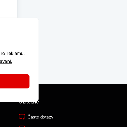
e
pro reklamu.
u
tavení.
Užitečné
Časté dotazy