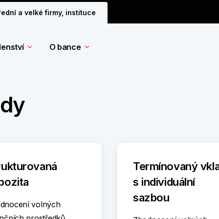
řední a velké firmy, instituce
denství
O bance
ady
rukturovaná
Termínovaný vkl
pozita
s individuální
sazbou
dnocení volných
ančních prostředků