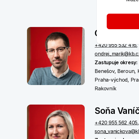
Ondřej Mař
+420 955 532 416
ondrej_marik@kb.c
Zastupuje okresy:
Benešov, Beroun, K
Praha-východ, Pra
Rakovník
Soňa Vaní
+420 955 562 405
sona_vanickova@k