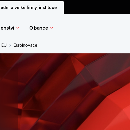
řední a velké firmy, instituce
denství
O bance
u EU
EuroInovace