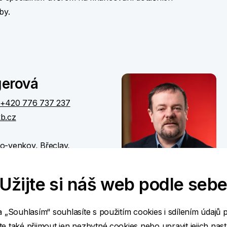
by.
gerová
+420 776 737 237
b.cz
o-venkov, Břeclav,
 Pardubice, Rychnov nad
stí nad Orlicí, Vyškov,
Užijte si náš web podle seb
a „Souhlasím“ souhlasíte s použitím cookies i sdílením údajů 
e také přijmout jen nezbytné cookies nebo
upravit jejich nas