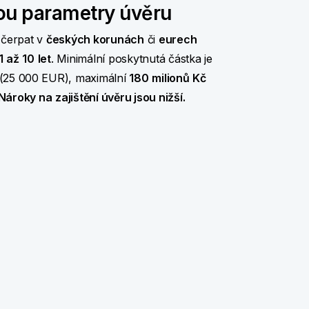
ou parametry úvěru
 čerpat v
českých korunách
či
eurech
1
až
10
let
. Minimální poskytnutá částka je
(25 000 EUR), maximální
180
milionů
Kč
Nároky na
zajištění úvěru jsou nižší.