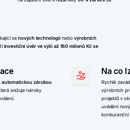
kající se
nových technologií
nebo
výrobních
ží
investiční
úvěr ve výši až 180 milionů Kč se
vace
Na co l
 s automatickou zárukou
Rychlé zavád
která snižuje nároky
výrobních pr
válení.
projektů v ob
uvádění nový
konkurenční