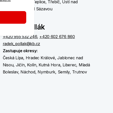
Tábor, Tachov, Teplice, Třebíč, Ústí nad
Labem, Žďár nad Sázavou
Radek Pollák
+420 955 532 246
,
+420 602 676 860
radek_pollak@kb.cz
Zastupuje okresy:
Česká Lípa, Hradec Králové, Jablonec nad
Nisou, Jičín, Kolín, Kutná Hora, Liberec, Mladá
Boleslav, Náchod, Nymburk, Semily, Trutnov