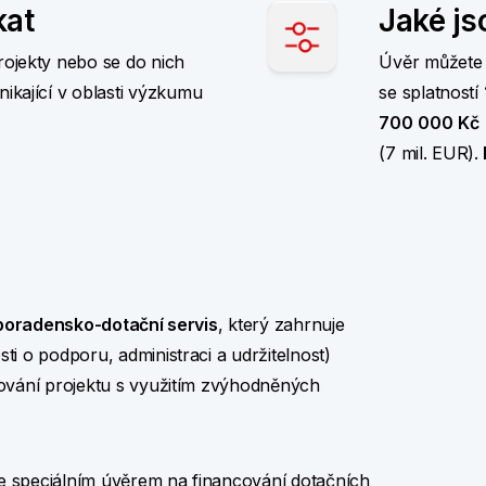
kat
Jaké js
projekty nebo se do nich
Úvěr můžete
nikající v oblasti výzkumu
se splatností
700
000
Kč
(7 mil. EUR).
poradensko-dotační servis
, který zahrnuje
i o podporu, administraci a udržitelnost)
ování projektu s využitím zvýhodněných
e speciálním úvěrem na financování dotačních