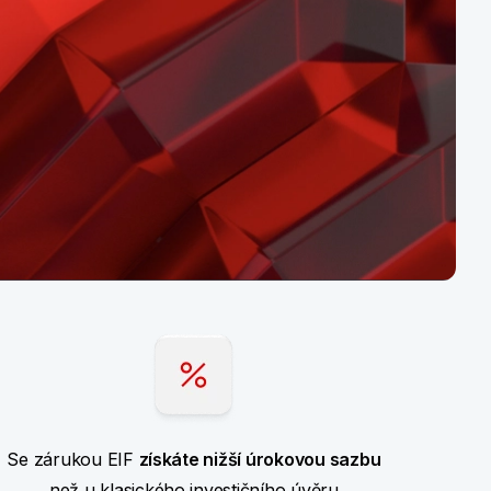
Se zárukou EIF
získáte nižší úrokovou sazbu
než u klasického investičního úvěru