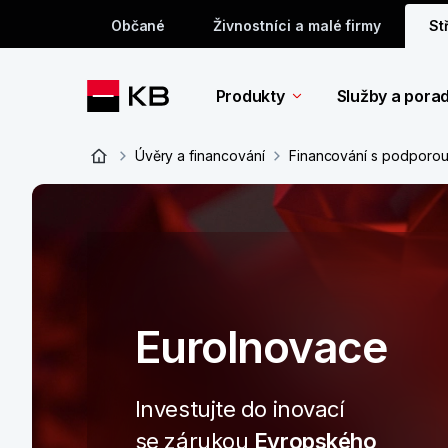
Občané
Živnostníci a malé firmy
St
Produkty
Služby a pora
Úvěry a financování
Financování s podporo
EuroInovace
Investujte do inovací
se zárukou
Evropského