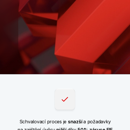
Schvalovací proces je
snazší
a požadavky
na zajištění úvěru
nižší
díky
50% záruce EIF