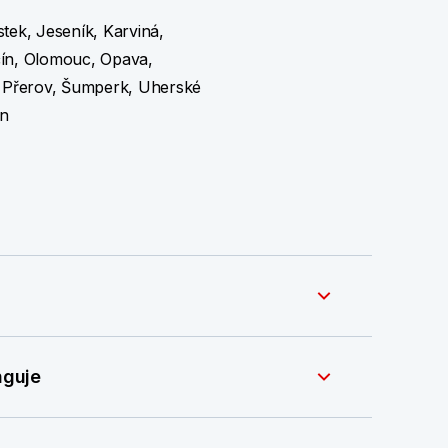
tek, Jeseník, Karviná,
čín, Olomouc, Opava,
, Přerov, Šumperk, Uherské
ín
nguje