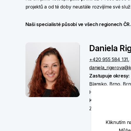
projektů a od
té doby neustále rozvíjíme své služ
Naši specialisté působí ve
všech regionech
ČR.
Daniela Ri
+420 955 584 131
,
daniela_rigerova@k
Zastupuje okresy:
Blansko, Brno, Brn
Hodonín, Chrudim,
Kněžnou, Svitavy, Ú
Znojmo
Kliknutím n
Můžet