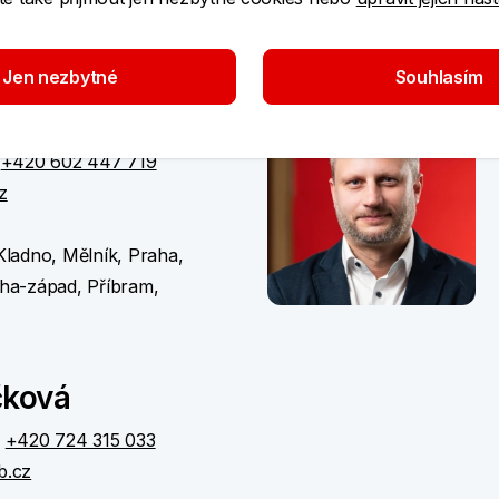
Jen nezbytné
Souhlasím
ík
,
+420 602 447 719
z
ladno, Mělník, Praha,
ha-západ, Příbram,
čková
,
+420 724 315 033
b.cz