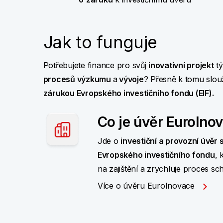
Jak to funguje
Potřebujete finance pro svůj
inovativní projekt
tý
procesů výzkumu
a
vývoje
? Přesně k tomu slou
zárukou Evropského investičního fondu
(EIF).
Co je úvěr EuroIno
Jde o
investiční a provozní úvěr
Evropského investičního fondu
, 
na zajištění a zrychluje proces sch
Více o úvěru EuroInovace