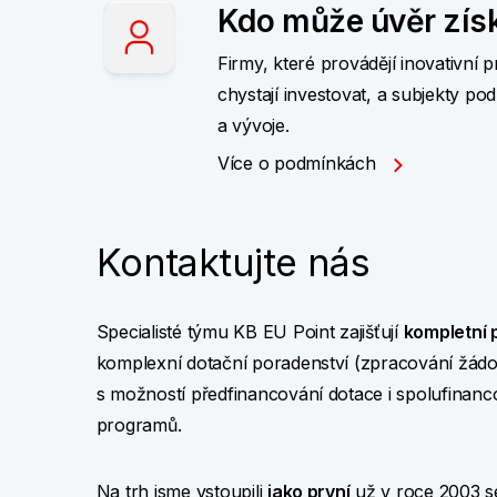
Kdo může úvěr zís
Firmy, které provádějí inovativní 
chystají investovat, a subjekty pod
a vývoje.
Více o podmínkách
Kontaktujte nás
Specialisté týmu KB EU Point zajišťují
kompletní 
komplexní dotační poradenství (zpracování žádost
s
možností předfinancování dotace i spolufinanc
programů.
Na trh jsme vstoupili
jako první
už v roce 2003 s