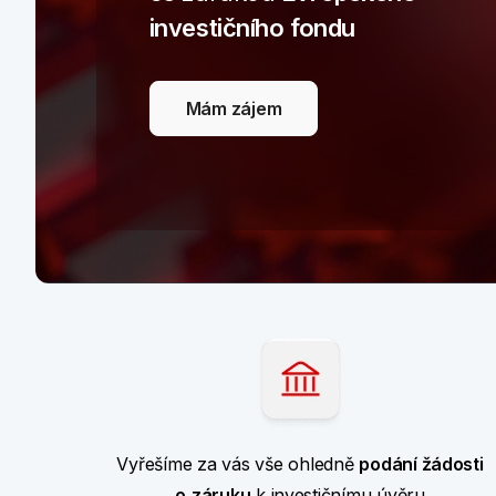
investičního fondu
Mám zájem
Vyřešíme za vás vše ohledně
podání žádosti
o
záruku
k investičnímu úvěru