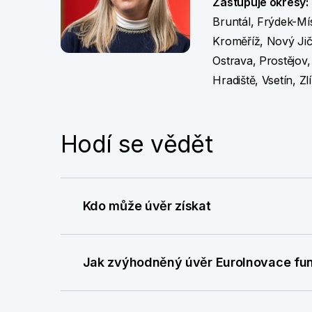
Zastupuje okresy:
Bruntál, Frýdek-Mís
Kroměříž, Nový Ji
Ostrava, Prostějov
Hradiště, Vsetín, Zl
Hodí se vědět
Kdo může úvěr získat
Jak zvýhodněný úvěr EuroInovace fu