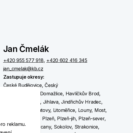
Jan Čmelák
+420 955 577 918
,
+420 602 416 345
jan_cmelak@kb.cz
Zastupuje okresy:
České Budějovice, Český
Krumlov, Děčín, Domažlice, Havlíčkův Brod,
Cheb, Chomutov, Jihlava, Jindřichův Hradec,
e
Karlovy Vary, Klatovy, Litoměřice, Louny, Most,
Pelhřimov, Písek, Plzeň, Plzeň-jih, Plzeň-sever,
pro reklamu.
Prachatice, Rokycany, Sokolov, Strakonice,
tavení.