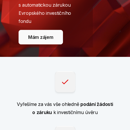
s automatickou zárukou
Evropského investičního
fondu
Mám zájem
Vyřešíme za vás vše ohledně
podání žádosti
o
záruku
k investičnímu úvěru