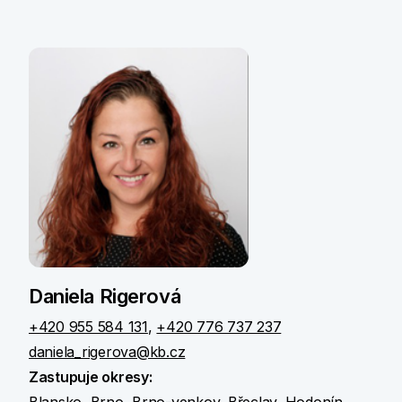
Daniela Rigerová
+420 955 584 131
,
+420 776 737 237
daniela_rigerova@kb.cz
Zastupuje okresy:
Blansko, Brno, Brno-venkov, Břeclav, Hodonín,