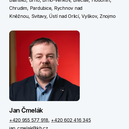
Chrudim, Pardubice, Rychnov nad
Kněžnou, Svitavy, Ústí nad Orlicí, Vyškov, Znojmo
Jan Čmelák
+420 955 577 918
,
+420 602 416 345
jan_cmelak@kb.cz