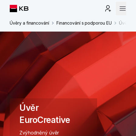
Úvěry a financování
Financování s podporou EU
Úvěr Eu
Úvěr
EuroCreative
Zvýhodněný úvěr