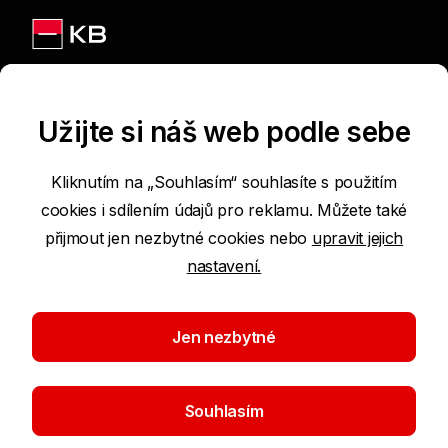
Jsme na sítích
Užijte si náš web podle sebe
Kliknutím na „Souhlasím“ souhlasíte s použitím
cookies i sdílením údajů pro reklamu. Můžete také
Podmínky používání internetových stránek
přijmout jen nezbytné cookies nebo
upravit jejich
nastavení.
Prohlášení o přístupnosti
Ochrana osobních údajů
Jen nezbytné
Nastavení cookies
Souhlasím
©2026 Komerční banka