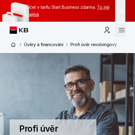
Účet v tarifu Start Business zdarma.
To mě
zajímá
Úvěry a financování
Profi úvěr revolvingový
Profi úvěr