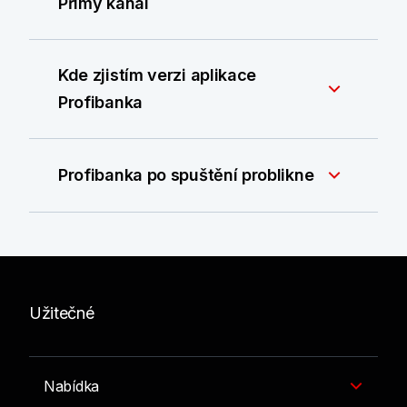
Přímý kanál
Kde zjistím verzi aplikace
Profibanka
Profibanka po spuštění problikne
Užitečné
Nabídka