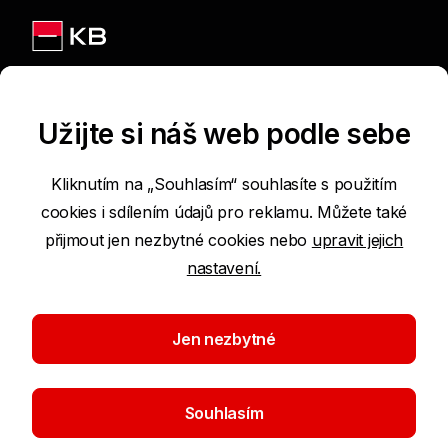
Jsme na sítích
Užijte si náš web podle sebe
Kliknutím na „Souhlasím“ souhlasíte s použitím
cookies i sdílením údajů pro reklamu. Můžete také
Podmínky používání internetových stránek
přijmout jen nezbytné cookies nebo
upravit jejich
nastavení.
Prohlášení o přístupnosti
Ochrana osobních údajů
Jen nezbytné
Nastavení cookies
Souhlasím
©2026 Komerční banka