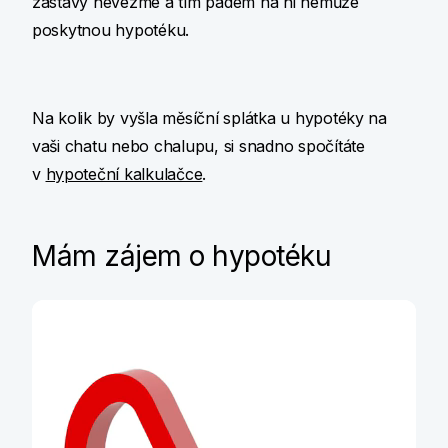
zástavy nevezme a tím pádem na ni nemůže
poskytnou hypotéku.
Na kolik by vyšla měsíční splátka u hypotéky na
vaši chatu nebo chalupu, si snadno spočítáte
v
hypoteční kalkulačce
.
Mám zájem o hypotéku