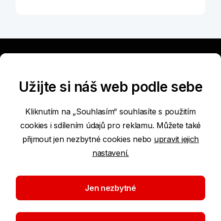
Užitečné
Užijte si náš web podle sebe
Nabídka
Kliknutím na „Souhlasím“ souhlasíte s použitím
cookies i sdílením údajů pro reklamu. Můžete také
přijmout jen nezbytné cookies nebo
upravit jejich
Nástroje a rady
nastavení.
O bance
Jen nezbytné
Časté dotazy