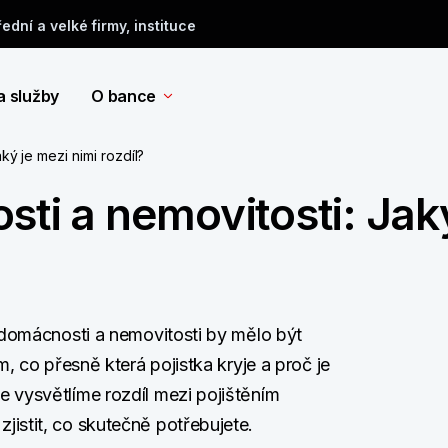
řední a velké firmy, instituce
a služby
O bance
ký je mezi nimi rozdíl?
sti a nemovitosti: Jak
 domácnosti a nemovitosti by mělo být
, co přesně která pojistka kryje a proč je
 vysvětlíme rozdíl mezi pojištěním
istit, co skutečně potřebujete.