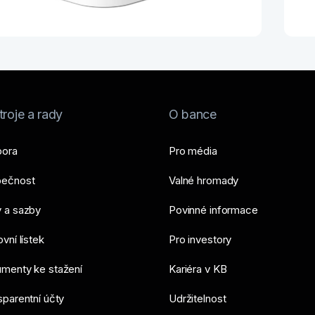
roje a rady
O bance
ora
Pro média
ečnost
Valné hromady
 a sazby
Povinné informace
vní lístek
Pro investory
menty ke stažení
Kariéra v KB
sparentní účty
Udržitelnost