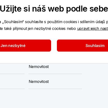
Užijte si náš web podle seb
Potřebné pojištění
a „Souhlasím“ souhlasíte s použitím cookies i sdílením údajů 
Domácnost
e také přijmout jen nezbytné cookies nebo
upravit jejich nas
Nemovitost
Jen nezbytné
Souhlasím
Domácnost
Nemovitost
Nemovitost