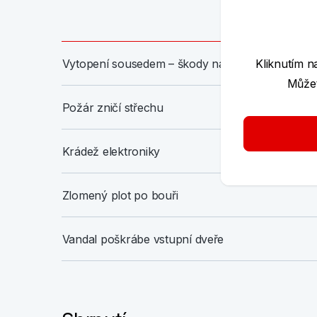
Kliknutím n
Vytopení sousedem – škody na nábytku
Můžet
Požár zničí střechu
Krádež elektroniky
Zlomený plot po bouři
Vandal poškrábe vstupní dveře