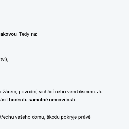
 takovou
. Tedy na:
tví),
požárem, povodní, vichřicí nebo vandalismem. Je
ránit
hodnotu samotné nemovitosti
.
řechu vašeho domu, škodu pokryje právě